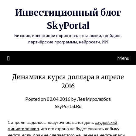
Инвестиционный блог
SkyPortal
Биткоин, инвестиции в криптовалюты, акции, трейдинг,
партнёрские программы, нейросети, ИИ
Menu
Динамика курса доллара в апреле
2016
Posted on
02.04.2016
by
Лев Миролюбов
SkyPortal.Ru
1 апреля выдалось нешуточное, в этот день
саудовский
министр заявил
, что его страна не будет снижать добычу
нефти, если Иран не сделает того же, цены на нефть упали