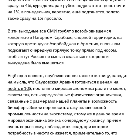
сразу на 4%, курс доллара к рублю подрос в этот день почти
на 1%, в понедельник, вероятно, ещё подтянется, золото
также сразу на 1% просело.
В эти выходные все СМИ трубят о возобновившемся
конфликте в Нагорном Карабахе, спорной территории, на
которую претендуют Азербайджан и Армения, вновь нам
поджигают очередную горячую точку прямо под носом,
чтобы и тут Россия не смогла оказаться в стороне и
вынуждена была вмешаться.
Ещё одна новость, опубликованная также в пятницу, наводит
на мысль, что
Саудовская Аравия готовиться к ценам на
нефть в 10$
, постоянно мировая экономика расти не может,
скажем так, есть определённые физические ограничения,
связанные с размерами нашей планеты и возможность
биосферы Земли переносить атаку человеческой
промышленности на экосистему, к тому же в данное время
мировая экономика близка к очередному кризису, причём
очень серьезному, наблюдается спад, при котором
потребность в нефти снижается, примечательно то, что