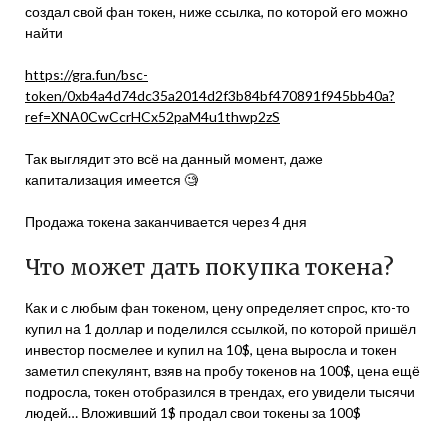
создал свой фан токен, ниже ссылка, по которой его можно
найти
https://gra.fun/bsc-
token/0xb4a4d74dc35a2014d2f3b84bf470891f945bb40a?
ref=XNA0CwCcrHCx52paM4u1thwp2zS
Так выглядит это всё на данный момент, даже
капитализация имеется 🧐
Продажа токена заканчивается через 4 дня
Что может дать покупка токена?
Как и с любым фан токеном, цену определяет спрос, кто-то
купил на 1 доллар и поделился ссылкой, по которой пришёл
инвестор посмелее и купил на 10$, цена выросла и токен
заметил спекулянт, взяв на пробу токенов на 100$, цена ещё
подросла, токен отобразился в трендах, его увидели тысячи
людей… Вложивший 1$ продал свои токены за 100$