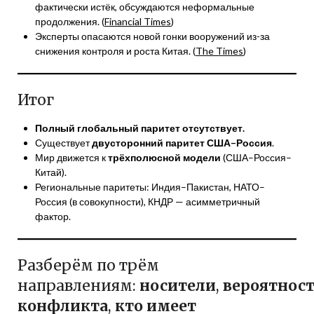
фактически истёк, обсуждаются неформальные
продолжения. (
Financial Times
)
Эксперты опасаются новой гонки вооружений из-за
снижения контроля и роста Китая. (
The Times
)
Итог
Полный глобальный паритет отсутствует.
Существует
двусторонний паритет США–Россия
.
Мир движется к
трёхполюсной модели
(США–Россия–
Китай).
Региональные паритеты: Индия–Пакистан, НАТО–
Россия (в совокупности), КНДР — асимметричный
фактор.
Разберём по трём
направлениям:
носители
,
вероятнос
конфликта
,
кто имеет