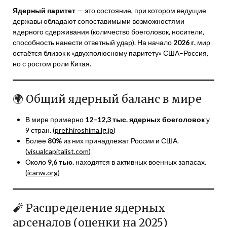
Ядерный паритет
— это состояние, при котором ведущие
державы обладают сопоставимыми возможностями
ядерного сдерживания (количество боеголовок, носители,
способность нанести ответный удар). На начало
2026 г.
мир
остаётся близок к «двухполюсному паритету» США–Россия,
но с ростом роли Китая.
🌍 Общий ядерный баланс в мире
В мире примерно
12–12,3 тыс. ядерных боеголовок
у
9 стран. (
pref.hiroshima.lg.jp
)
Более
80%
из них принадлежат России и США.
(
visualcapitalist.com
)
Около
9,6 тыс.
находятся в активных военных запасах.
(
icanw.org
)
🧨 Распределение ядерных
арсеналов (оценки на 2025)