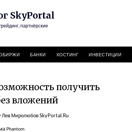
г SkyPortal
трейдинг, партнёрские
ТОБИРЖИ
БАНКИ
ХОСТИНГ
ИНВЕСТИЦИИ
возможность получить
без вложений
y
Лев Миролюбов SkyPortal.Ru
ька Phantom