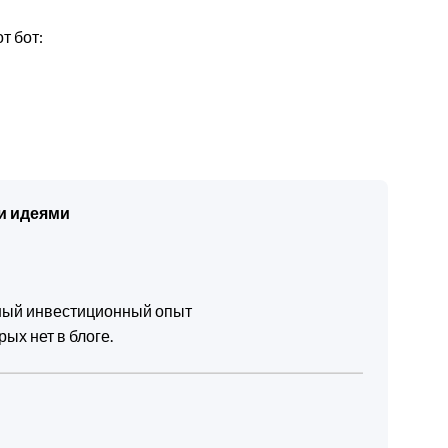
т бот:
и идеями
чный инвестиционный опыт
ых нет в блоге.