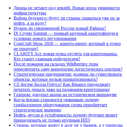
Дроны не летают под землёй. Новая эпоха уязвимости
инфраструктуры
Войны будущего: будут ли страны сражаться уже не за
нефть, а за воду?
Нужен ли современной России новый Райкин?
IX Crypto Summit — первый крупный криптофорум в
условиях нового регулирования
CoinCraft Show 2026 — крипто-ивент, который я точно
не пропущу!
CLARITY Act: новая точка отсчёта для крипторынка.
Кто станет главным победителем?
После пожаров на складах Wildberries: пора
пересмотреть саму концепцию логистических центров?
Стратегические предприятия: должны ли существовать
объекты, которые нельзя приватизировать?
CZ богаче Билла Гейтса? Как Binance продолжает
печатать деньги даже на падающем крипторынке
Газпром: докупил акции на историческом минимуме
Когда бензин становится уязвимым: почему
газобаллонное оборудование снова приобретает
стратегическое значение
Нефть, мусор и устойчивость: почему будущее может
принадлежать не только крупным НПЗ
Страны, которые живут в долг не у банков, а у природы