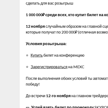
сделать для вас розыгрыш
1 000 000₽ среди всех, кто купит билет на
12 ноября
случайным образом на главной с
которые получат по 200 000₽ (отличная возмо
Условия розыгрыша:
⭐
Купить
билет на конференцию
⭐
Зарегистрироваться
на MEXC
После выполнения обоих условий ты автомати
победу!
До встречи
12-го ноября
на главном трейдерс
🎫
Успей взять билет по промокоду
SKYPO