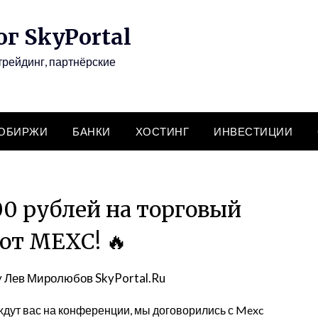
г SkyPortal
трейдинг, партнёрские
ТОБИРЖИ
БАНКИ
ХОСТИНГ
ИНВЕСТИЦИИ
0 рублей на торговый
от MEXC! 🔥
y
Лев Миролюбов SkyPortal.Ru
ждут вас на конференции, мы договорились с Mexc