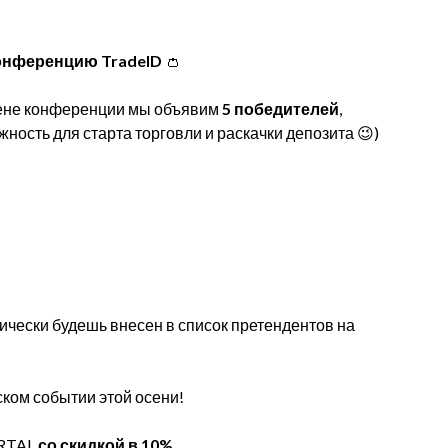
 конференцию TradeID
👛
цене конференции мы объявим
5 победителей
,
жность для старта торговли и раскачки депозита 😉)
чески будешь внесен в список претендентов на
ком событии этой осени!
RTAL
со скидкой в 10%