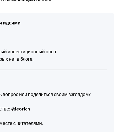
и идеями
чный инвестиционный опыт
ых нет в блоге.
ть вопрос или поделиться своим взглядом?
стве:
@leorich
месте с читателями.