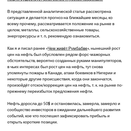
В представленной аналитической статье рассмотрена
ситуация и делается прогноз на ближайшие месяцы, ко
всему прочему, рассматривается положение на рынке в
целом, металлы, сельскохозяйственные товары,
энергоресурсы и т. п, рекомендую ознакомиться.
Как я и писал ранее «
Чем живёт Румбабве
«, нынешний рост
цен на нефть был обусловлен рядом форс-мажорных
обстоятельств, вероятно созданных руками манипуляторов,
в чьих интересах был рост цен на нефть, тут снова
упомянуты пожары в Канаде, атаки боевиков в Нигерии и
некоторые другие происшествия, когда они закончатся,
произойдёт отскок/коррекция цен на нефть, т. к. на рынке по-
прежнему переизбыток предложения нефти.
Нефть доросла до 50$ и остановилась, замерла, замерло и
сообщество инвесторов в ожидании дальнейшего развития
событий, кое-кто поспешил зафиксировать прибыль и
открыть короткие позиции.