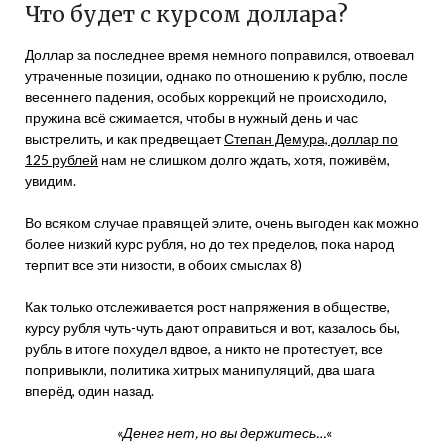
Что будет с курсом доллара?
Доллар за последнее время немного поправился, отвоевал
утраченные позиции, однако по отношению к рублю, после
весеннего падения, особых коррекций не происходило,
пружина всё сжимается, чтобы в нужный день и час
выстрелить, и как предвещает
Степан Демура, доллар по
125 рублей
нам не слишком долго ждать, хотя, поживём,
увидим.
Во всяком случае правящей элите, очень выгоден как можно
более низкий курс рубля, но до тех пределов, пока народ
терпит все эти низости, в обоих смыслах 8)
Как только отслеживается рост напряжения в обществе,
курсу рубля чуть-чуть дают оправиться и вот, казалось бы,
рубль в итоге похудел вдвое, а никто не протестует, все
попривыкли, политика хитрых манипуляций, два шага
вперёд, один назад.
«
Денег нет, но вы держитесь…
«