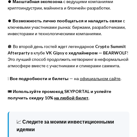
⏺
Масштабная экспозона
с ведущими компаниями
криптоиндустрии, майнинга и блокчейн-разработки.
⏺
Возможность лично пообщаться и наладить связи
с
ключевыми участниками рынка: биржами, разработчиками,
инвесторами и технологическими компаниями.
🪩 Во второй день гостей ждет легендарное
Crypto Summit
Afterparty
в клубе
VK Gipsy с хедлайнером — BEARWOLF
!
Это лучший способ продолжить нетворкинг в неформальной
атмосфере вместе с участниками и спикерами саммита.
❕
Все подробности и билеты
— на
официальном сайте
.
🎟
Используйте промокод SKYPORTAL и успейте
получить скидку 10%
на любой билет
.
📈
Следите за моими инвестиционными
идеями