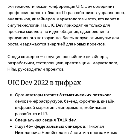
5-я технологическая конференция UIC Dev объединит
профессионалов в области IT: разработчиков, управленцев,
аналитиков, дизайнеров, маркетологов и всех, кто верит в
силу технологий. На UIC Dev приходят не только для
прокачки скиллов, но и для общения, вдохновения и
продуктивного нетворкинга. Здесь получают импульс для
роста и заряжаются энергией для новых проектов.
Среди спикеров — ведущие российские дизайнеры,
разработчики, тестировщики, креативщики, маркетологи,
HRы, руководители проектов.
UIC Dev 2022 в цифрах
Организаторы готовят
8 тематических потоков:
devops/инфраструктура, бэкенд, фронтенд, дизайн,
цифровой маркетинг, менеджмент, мобильная
разработка и HR.
Специальная секция
TALK dev
.
Ждут
45+ федеральных спикеров
: Николая
Николаевича Непейвода из Института программных