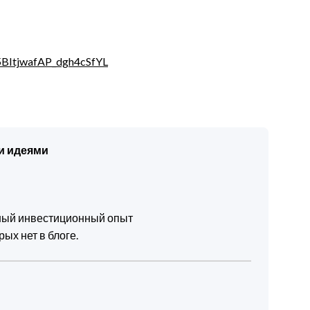
ItjwafAP_dgh4cSfYL
и идеями
чный инвестиционный опыт
ых нет в блоге.