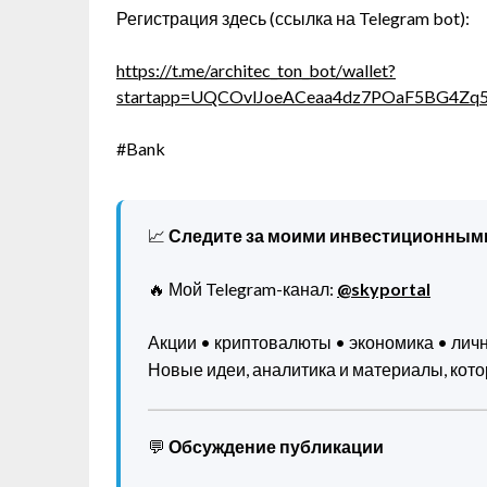
Регистрация здесь (ссылка на Telegram bot):
https://t.me/architec_ton_bot/wallet?
startapp=UQCOvlJoeACeaa4dz7POaF5BG4Zq5B
#Bank
📈
Следите за моими инвестиционным
🔥 Мой Telegram-канал:
@skyportal
Акции • криптовалюты • экономика • ли
Новые идеи, аналитика и материалы, котор
💬
Обсуждение публикации