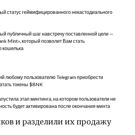
ный статус геймифицированного некастодиального
вый публичный шаг навстречу поставленной цели —
nk Mint», который позволит Вам стать
о кошелька
щий любому пользователю Telegram приобрести
чатать токены $BNK
пустила этап минтинга, на котором пользователи не
ность будет активирована после окончания минта
анков и разделили их продажу