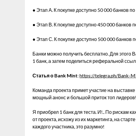
● Этап А. К покупке доступно 50 000 банков п
● Этап В. К покупке доступно 450 000 банков 
● Этап С. К покупке доступно 500 000 банков 
Банки можно получить бесплатно. Для этого 
1 банк, а затем поделиться реферальной ссылк
Статья о Bank Mint
:
https://telegra.ph/Bank-M
Команда проекта примет участие на выставке T
мощный анонс и большой приток топ лидеров!
Я приобрел 1 банк для теста. И!.. По рискам
от проекта, исхожу из их маркетинга, на старт
каждого участника, это разумно!