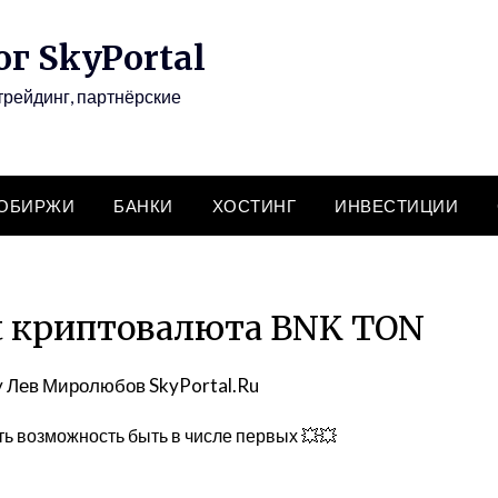
г SkyPortal
трейдинг, партнёрские
ТОБИРЖИ
БАНКИ
ХОСТИНГ
ИНВЕСТИЦИИ
nt криптовалюта BNK TON
y
Лев Миролюбов SkyPortal.Ru
сть возможность быть в числе первых 💥💥