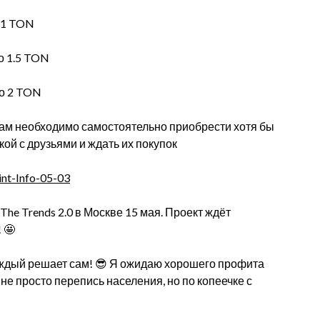
о 1 TON
по 1.5 TON
по 2 TON
Вам необходимо самостоятельно приобрести хотя бы
ой с друзьями и ждать их покупок
int-Info-05-03
he Trends 2.0 в Москве 15 мая. Проект ждёт
 🤩
 каждый решает сам! 😎 Я ожидаю хорошего профита
е не просто перепись населения, но по копеечке с