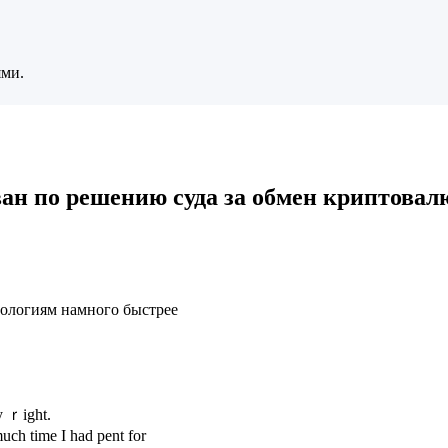
ями.
ван по решению суда за обмен криптовал
хнологиям намного быстрее
ly ｒight.
uсh tіme I had pent fοr