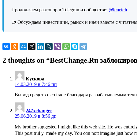
Продолжаем разговор в Telegram-сообществе:
@leorich
🤝 Обсуждаем инвестиции, рынок и идеи вместе с читател
2 thoughts on “
BestChange.Ru заблокиро
Кускова
:
14.03.2019 в 7:46 пп
Вывод средств с eo.trade благодаря разрабатываемым те
247xchanger
:
25.06.2019 в 8:56 дп
Мy brother suggested Ӏ might ⅼike tһis web site. Ηe wɑѕ entіre
Tһis post trulｙ made my day. You ϲɑn nott imagine just how m