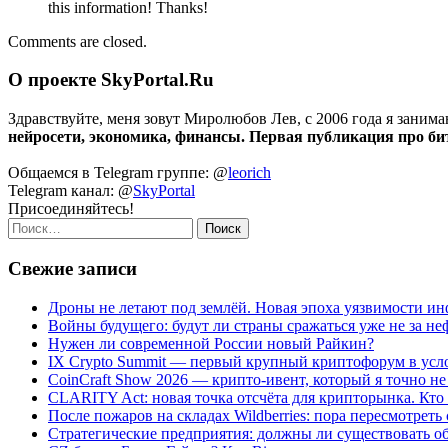
this infоrmation! Thanks!
Comments are closed.
О проекте SkyPortal.Ru
Здравствуйте, меня зовут Миролюбов Лев, с 2006 года я занима
нейросети, экономика, финансы. Первая публикация про битк
Общаемся в Telegram группе: @
leorich
Telegram канал: @
SkyPortal
Присоединяйтесь!
Найти:
Свежие записи
Дроны не летают под землёй. Новая эпоха уязвимости и
Войны будущего: будут ли страны сражаться уже не за неф
Нужен ли современной России новый Райкин?
IX Crypto Summit — первый крупный криптофорум в усл
CoinCraft Show 2026 — крипто-ивент, который я точно н
CLARITY Act: новая точка отсчёта для крипторынка. Кто
После пожаров на складах Wildberries: пора пересмотрет
Стратегические предприятия: должны ли существовать об