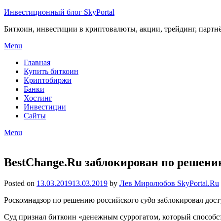
Инвестиционный блог SkyPortal
Биткоин, инвестиции в криптовалюты, акции, трейдинг, партн
Menu
Главная
Купить биткоин
Криптобиржи
Банки
Хостинг
Инвестиции
Сайты
Menu
BestChange.Ru заблокирован по решени
Posted on
13.03.2019
13.03.2019
by
Лев Миролюбов SkyPortal.Ru
Роскомнадзор по решению российского
суда
заблокировал досту
Суд признал биткоин «денежным суррогатом, который способс