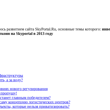
юсь развитием сайта SkyPortal.Ru, основные темы которого:
инве
оин на Skyportal в 2013 году
нфраструктуры
ть, а за воду?
овиях нового регулирования
е пропущу!
 станет главным победителем?
ь саму концепцию логистических центров?
ъекты, которые нельзя приватизировать?