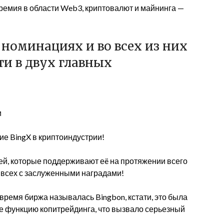
емия в области Web3, криптовалют и майнинга —
х номинациях и во всех из них
ти в двух главных
и
е BingX в криптоиндустрии!
лей, которые поддерживают еë на протяжении всего
 всех с заслуженными наградами!
о время биржа называлась Bingbon, кстати, это была
е функцию копитрейдинга, что вызвало серьезный