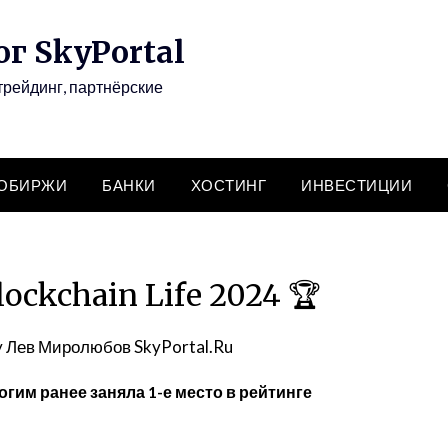
г SkyPortal
трейдинг, партнёрские
ТОБИРЖИ
БАНКИ
ХОСТИНГ
ИНВЕСТИЦИИ
ockchain Life 2024 🏆
y
Лев Миролюбов SkyPortal.Ru
ногим ранее заняла 1-е место в рейтинге