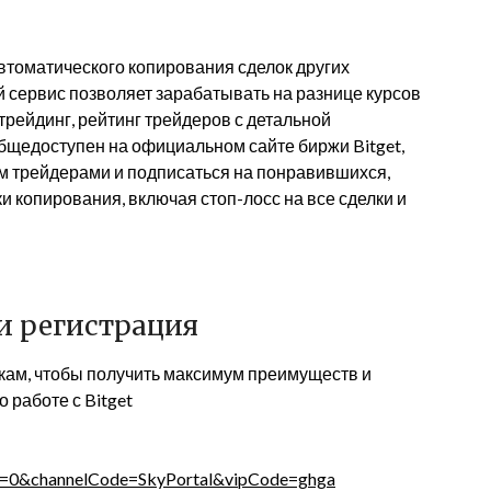
томатического копирования сделок других
й сервис позволяет зарабатывать на разнице курсов
трейдинг, рейтинг трейдеров с детальной
общедоступен на официальном сайте биржи Bitget,
м трейдерами и подписаться на понравившихся,
 копирования, включая стоп-лосс на все сделки и
и регистрация
ам, чтобы получить максимум преимуществ и
работе с Bitget
pe=0&channelCode=SkyPortal&vipCode=ghga