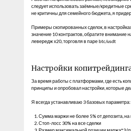
следует использовать заёмные/кредитные сре
не критичны для семейного бюджета, я приде
Примеры скопированных сделок, в настройка
значение 10 контрактов, обратите внимание н
левередж х20, торговля в паре btc/usdt
Настройки копитрейдинга 
За время работы с платформами, где есть ко
принципы и опробовал настройки, которые д
Я всегда устанавливаю 3 базовых параметра:
Сумма маржи не более 5% от депозита, на
Стоп-лосс 30% на все сделки
Размер максимальной позиции маржа*3 (пр