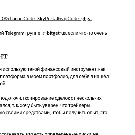
ype=0&channelCode=SkyPortal&vipCode=ghga
ой Telegram группе:
@bitgetrus
, если что-то очень
нт
о я использую такой финансовый инструмент, как
ёту платформа в моём портфолио, для себя я нашёл
ной
 подключил копирование сделок от нескольких
лся, т. к. хочу быть уверен, что трейдеры
ую своими средствами, чтобы получить опыт, это
сознавать, что есть определённые риски, не