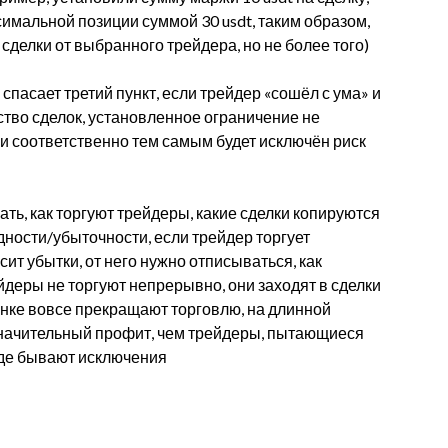
имальной позиции суммой 30 usdt, таким образом,
делки от выбранного трейдера, но не более того)
 спасает третий пункт, если трейдер «сошёл с ума» и
ство сделок, установленное ограничение не
 и соответственно тем самым будет исключён риск
ь, как торгуют трейдеры, какие сделки копируются
дности/убыточности, если трейдер торгует
сит убытки, от него нужно отписываться, как
деры не торгуют непрерывно, они заходят в сделки
нке вовсе прекращают торговлю, на длинной
значительный профит, чем трейдеры, пытающиеся
зде бывают исключения