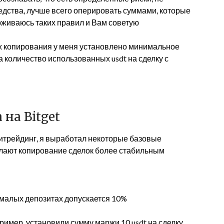
дства, лучше всего оперировать суммами, которые
рживаюсь таких правил и Вам советую
х копирования у меня установлено минимальное
а количество использованных usdt на сделку с
на Bitget
питрейдинг, я выработал некоторые базовые
елают копирование сделок более стабильным
 малых депозитах допускается 10%
имер, установили сумму маржи 10 usdt на сделку,