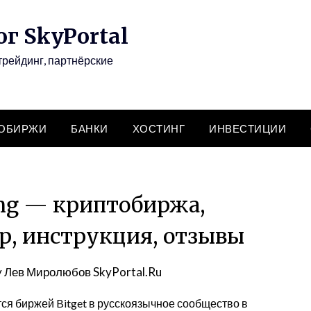
г SkyPortal
трейдинг, партнёрские
ТОБИРЖИ
БАНКИ
ХОСТИНГ
ИНВЕСТИЦИИ
ing — криптобиржа,
р, инструкция, отзывы
y
Лев Миролюбов SkyPortal.Ru
тся биржей Bitget в русскоязычное сообщество в