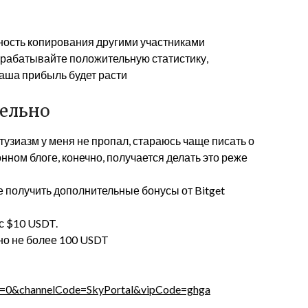
ность копирования другими участниками
арабатывайте положительную статистику,
Ваша прибыль будет расти
тельно
тузиазм у меня не пропал, стараюсь чаще писать о
онном блоге, конечно, получается делать это реже
 получить дополнительные бонусы от Bitget
с $10 USDT.
но не более 100 USDT
pe=0&channelCode=SkyPortal&vipCode=ghga