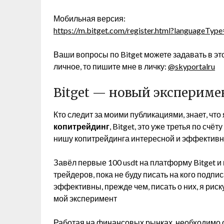
Мобильная версия:
https://m.bitget.com/register.html?languageT
Ваши вопросы по Bitget можете задавать в эт
личное, то пишите мне в личку:
@skyportalru
Bitget — новый экспериме
Кто следит за моими публикациями, знает, чт
копитрейдинг
, Bitget, это уже третья по сч
нишу копитрейдинга интересной и эффектив
Завёл первые 100 usdt на платформу Bitget и
трейдеров, пока не буду писать на кого подписа
эффективны, прежде чем, писать о них, я риск
мой эксперимент
Работая на финансовых рынках, необходимо о