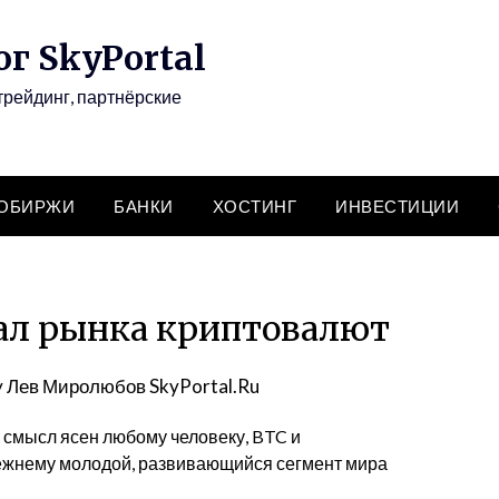
г SkyPortal
трейдинг, партнёрские
ТОБИРЖИ
БАНКИ
ХОСТИНГ
ИНВЕСТИЦИИ
ал рынка криптовалют
y
Лев Миролюбов SkyPortal.Ru
 смысл ясен любому человеку, BTC и
режнему молодой, развивающийся сегмент мира