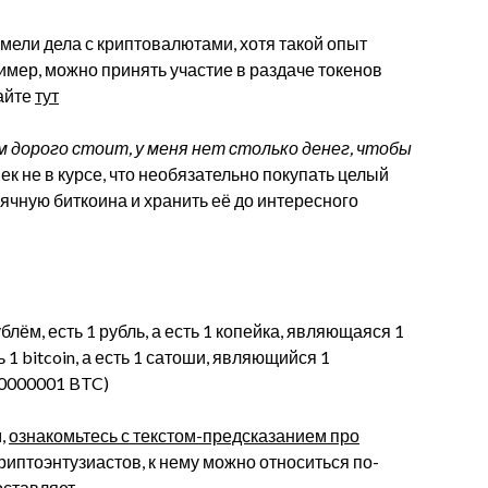
мели дела с криптовалютами, хотя такой опыт
мер, можно принять участие в раздаче токенов
тайте
тут
 дорого стоит, у меня нет столько денег, чтобы
век не в курсе, что необязательно покупать целый
сячную биткоина и хранить её до интересного
ём, есть 1 рубль, а есть 1 копейка, являющаяся 1
ь 1 bitcoin, а есть 1 сатоши, являющийся 1
00000001 BTC)
м,
ознакомьтесь с текстом-предсказанием про
риптоэнтузиастов, к нему можно относиться по-
оставляет