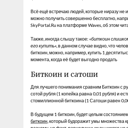
Всё ещё встречаю людей, которые ниразу не и
можно получить совершенно бесплатно, напри
SkyPortal.Ru на платформе Waves, об этом чи
Также, иногда слышу такое: «
биткоин слишком
его купить
«, в данном случае видно, что чело
биткоин, можно, например, купить 1 десятиты
момента, когда её будет выгодно продать
Биткоин и сатоши
Для лучшего понимания сравним Биткоин с рубл
сотой рубля (1 копейка равна 0,01 рубля) и ест
стомиллионной биткоина (1 Сатоши равен 0,
В будущем 1 биткоин, будет целым состояние
биткоин
, который будоражит умы множества к
разному, но факт, равнодушным он никого не 