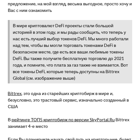
предложение, на мой взгляд, весьма выгодное, просто хочу и
Вас с ним ознакомить
В мире криптовалют DeFi проекты стали большой
историей в этом году, и мы рады сообщить, что теперь у
нас есть лучший выбор токенов DeFi. Мы много работали
над тем, чтобы вы могли торговать токенами DeFi в
безопасном месте, где есть все ваши любимые токены
DeFi. Вы также получите бесплатную торговлю до 2021
года, и помните, что плата за газ также не взимается. Вот
все токены DeFi, которые теперь доступны на Bittrex
Global (см. изображение выше)
Bittrex
, это одна из старейших криптобирж в мире и,
безусловно, это трастовый сервис, изначально созданный в
США
В
рейтинге ТОП5 криптобирж по версии SkyPortal.Ru
Bittrex
занимает 4-е место
Если Вы планируете начать свой путь на крипторынке, будет