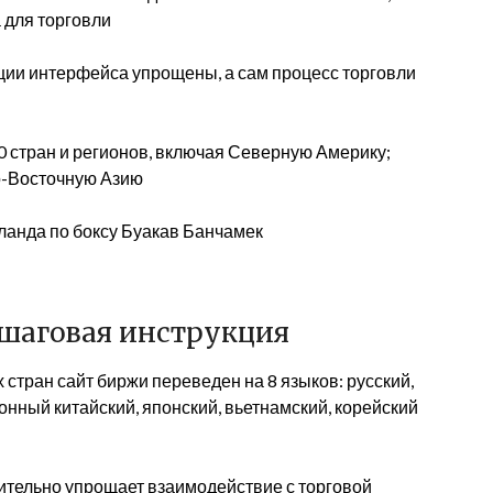
 для торговли
кции интерфейса упрощены, а сам процесс торговли
50 стран и регионов, включая Северную Америку;
о-Восточную Азию
ланда по боксу Буакав Банчамек
Пошаговая инструкция
 стран сайт биржи переведен на 8 языков: русский,
нный китайский, японский, вьетнамский, корейский
ительно упрощает взаимодействие с торговой