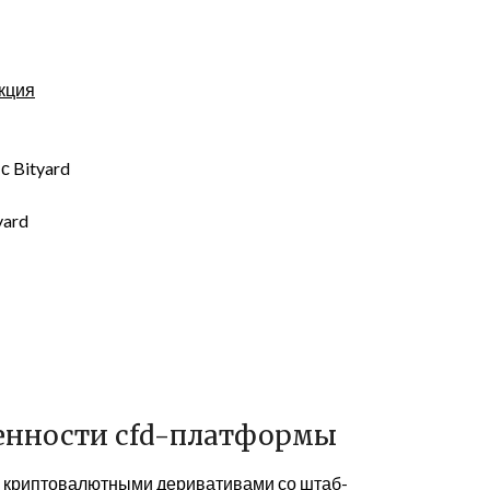
укция
с Bityard
yard
бенности cfd-платформы
и криптовалютными деривативами со штаб-