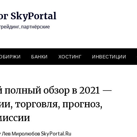
г SkyPortal
трейдинг, партнёрские
ТОБИРЖИ
БАНКИ
ХОСТИНГ
ИНВЕСТИЦИИ
й полный обзор в 2021 —
и, торговля, прогноз,
миссии
y
Лев Миролюбов SkyPortal.Ru