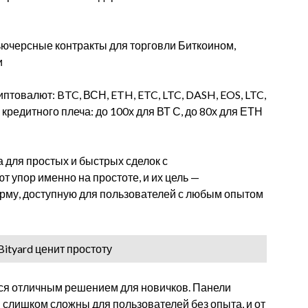
ючерсные контракты для торговли Биткоином,
и
иптовалют: BTC, ВСН, ETH, ETC, LTC, DASH, EOS, LTC,
кредитного плеча: до 100х для ВТ С, до 80х для ЕТН
а для простых и быстрых сделок с
т упор именно на простоте, и их цель —
рму, доступную для пользователей с любым опытом
ityard ценит простоту
ся отличным решением для новичков. Панели
слишком сложны для пользователей без опыта, и от