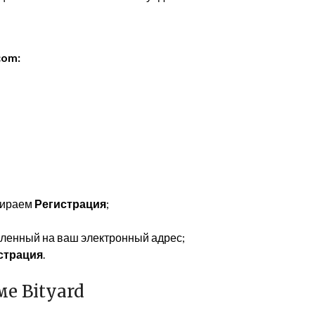
com:
ираем
Регистрация
;
вленный на ваш электронный адрес;
страция
.
е Bityard