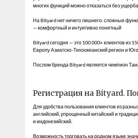
многих функций можно отказаться без ущерба
На Bityard нет ничего лишнего: сложные фун
— комфортный и интуитивно понятный
Bityard сегодня — это 100 000+ клиентов из 1
Европу Азиатско-Тихоокеанский регион и Юг
Послом бренда Bityard является чемпион Таи
Регистрация на Bityard. 
Для удобства пользования клиентов из разных
английский, упрощенный китайский и традицио
и индонезийский.
Возможность торговать на родном языке знач