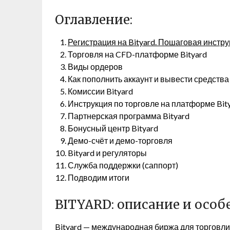
Оглавление:
Регистрация на Bityard. Пошаговая инстр
Торговля на CFD-платформе Bityard
Виды ордеров
Как пополнить аккаунт и вывести средства 
Комиссии Bityard
Инструкция по торговле на платформе Bit
Партнерская программа Bityard
Бонусный центр Bityard
Демо-счёт и демо-торговля
Bityard и регуляторы
Служба поддержки (саппорт)
Подводим итоги
BITYARD: описание и осо
Bityard — международная биржа для торговл