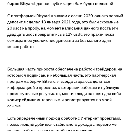
бирже
Bityard
, данная публикация Вам будет полезной
С платформой Bityard я знаком с осени 2020, однако первый
депозит я сделал 13 января 2021 года, это были скромные
20 usdt на пробу, на момент написания данного поста эти
двадцать usdt превратились в 129 usdt, это практически
семикратное увеличение депозита за без малого один
месяц работы
Большая часть прироста обеспечена работой трейдеров, на
которых я подписан, и небольшая часть, это партнерская
программа биржи Bityard, я всегда стараюсь делиться
информацией о проектах, с которыми работаю и публикую
промежуточные результаты, многие люди находят для себя
копитрейдинг
интересным и регистрируются по моей
ссылке
Есть определённый подход к работе с Интернет проектами,
позволяющий добиться стабильного дохода с первого же
месяца работы, своим партнёрам я провожу