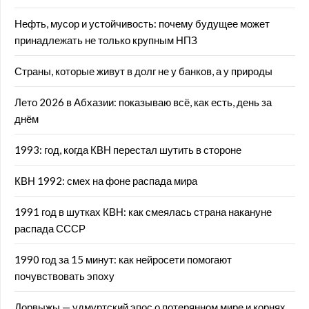
Нефть, мусор и устойчивость: почему будущее может
принадлежать не только крупным НПЗ
Страны, которые живут в долг не у банков, а у природы
Лето 2026 в Абхазии: показываю всё, как есть, день за
днём
1993: год, когда КВН перестал шутить в стороне
КВН 1992: смех на фоне распада мира
1991 год в шутках КВН: как смеялась страна накануне
распада СССР
1990 год за 15 минут: как нейросети помогают
почувствовать эпоху
Дорвыжы — удмуртский эпос о потерянном мире и корнях