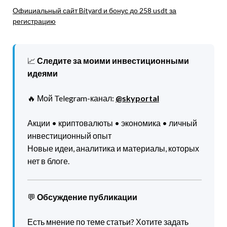
Официальный сайт Bityard и бонус до 258 usdt за
регистрацию
📈
Следите за моими инвестиционными
идеями
🔥 Мой Telegram-канал:
@skyportal
Акции • криптовалюты • экономика • личный
инвестиционный опыт
Новые идеи, аналитика и материалы, которых
нет в блоге.
💬
Обсуждение публикации
Есть мнение по теме статьи? Хотите задать