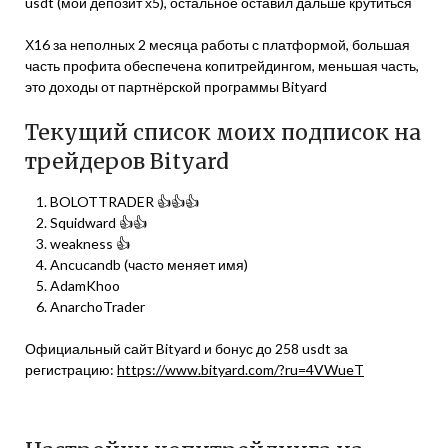
usdt (мой депозит х5), остальное оставил дальше крутиться
Х16 за неполных 2 месяца работы с платформой, большая
часть профита обеспечена копитрейдингом, меньшая часть,
это доходы от партнёрской программы Bityard
Текущий список моих подписок на
трейдеров Bityard
BOLOTTRADER 👍👍👍
Squidward 👍👍
weakness 👍
Ancucandb (часто меняет имя)
AdamKhoo
AnarchoTrader
Официальный сайт Bityard и бонус до 258 usdt за
регистрацию:
https://www.bityard.com/?ru=4VWueT