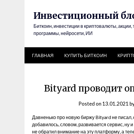
Инвестиционный бло
Биткоин, инвестиции в криптовалюты, акции, 
программы, нейросети, ИИ
ГЛАВНАЯ
КУПИТЬ БИТКОИН
КРИП
Bityard проводит о
Posted on
13.01.2021
b
Давненько про новую биржу Bityard не писал,
добавилось, словом, развивается сервис, ну и
не обратил внимание на эту платформу, а тепе