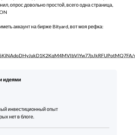
лнил, опрос довольно простой, всего одна страница,
RON
меть аккаунт на бирже Bityard, вот моя рефка:
QLSfj96KiNAdoDHyJukD1K2KqM4MVIbViYw77pJkRFUPotMQ7FA/
и идеями
чный инвестиционный опыт
ых нет в блоге.