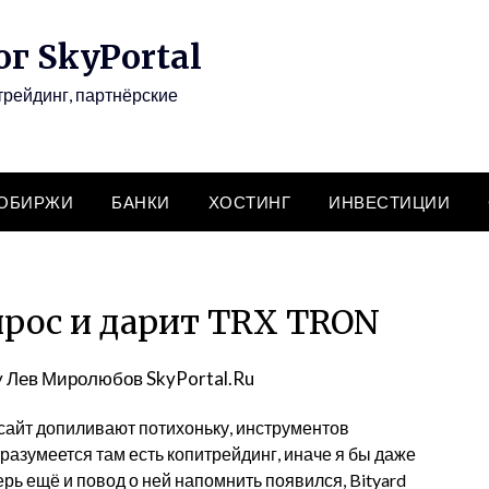
г SkyPortal
трейдинг, партнёрские
ТОБИРЖИ
БАНКИ
ХОСТИНГ
ИНВЕСТИЦИИ
прос и дарит TRX TRON
y
Лев Миролюбов SkyPortal.Ru
 сайт допиливают потихоньку, инструментов
 разумеется там есть копитрейдинг, иначе я бы даже
рь ещё и повод о ней напомнить появился, Bityard