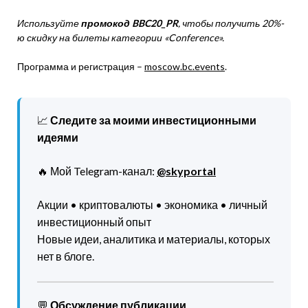
Используйте
промокод
BBC
20_
PR
, чтоб
ы получить 20%
-
ю
скидку на билеты категории
«
Conference
»
.
Программа и регистрация –
moscow.bc.events
.
📈
Следите за моими инвестиционными
идеями
🔥 Мой Telegram-канал:
@skyportal
Акции • криптовалюты • экономика • личный
инвестиционный опыт
Новые идеи, аналитика и материалы, которых
нет в блоге.
💬
Обсуждение публикации