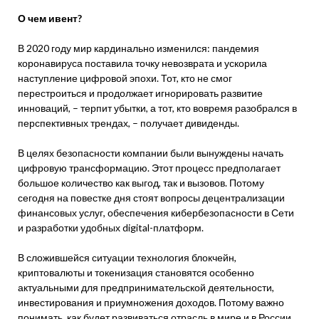
О чем ивент?
В 2020 году мир кардинально изменился: пандемия
коронавируса поставила точку невозврата и ускорила
наступление цифровой эпохи. Тот, кто не смог
перестроиться и продолжает игнорировать развитие
инноваций, – терпит убытки, а тот, кто вовремя разобрался в
перспективных трендах, – получает дивиденды.
В целях безопасности компании были вынуждены начать
цифровую трансформацию. Этот процесс предполагает
большое количество как выгод, так и вызовов. Потому
сегодня на повестке дня стоят вопросы децентрализации
финансовых услуг, обеспечения кибербезопасности в Сети
и разработки удобных digital-платформ.
В сложившейся ситуации технология блокчейн,
криптовалюты и токенизация становятся особенно
актуальными для предпринимательской деятельности,
инвестирования и приумножения доходов. Потому важно
понимать, как будет развиваться отрасль в мире и в России,