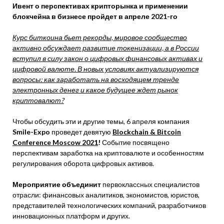
Ивент о перспективах крипторынка и применении
блокчейна в бизнесе пройдет в апреле 2021-го
Курс биткоина бьет рекорды, мировое сообщество
активно обсуждает развитие токенизации, а в России
вступил в силу закон о цифровых финансовых активах и
цифровой валюте. В новых условиях актуализируются
вопросы: как заработать на восходящем тренде
электронных денег и какое будущее ждет рынок
криптовалют?
Чтобы обсудить эти и другие темы, 6 апреля компания
Smile-Expo
проведет девятую
Blockchain & Bitcoin
Conference Moscow 2021
!
Событие посвящено
перспективам заработка на криптовалюте и особенностям
регулирования оборота цифровых активов.
Мероприятие объединит
первоклассных специалистов
отрасли: финансовых аналитиков, экономистов, юристов,
представителей технологических компаний, разработчиков
инновационных платформ и других.