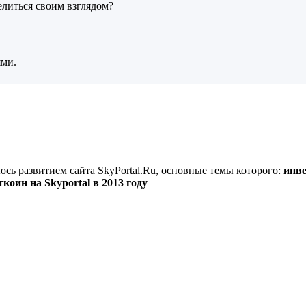
елиться своим взглядом?
ями.
юсь развитием сайта SkyPortal.Ru, основные темы которого:
инве
оин на Skyportal в 2013 году