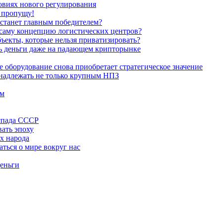
овиях нового регулирования
е пропущу!
 станет главным победителем?
ь саму концепцию логистических центров?
ъекты, которые нельзя приватизировать?
ть деньги даже на падающем крипторынке
е оборудование снова приобретает стратегическое значение
инадлежать не только крупным НПЗ
ём
аспада СССР
вать эпоху
х народа
аться о мире вокруг нас
деньги