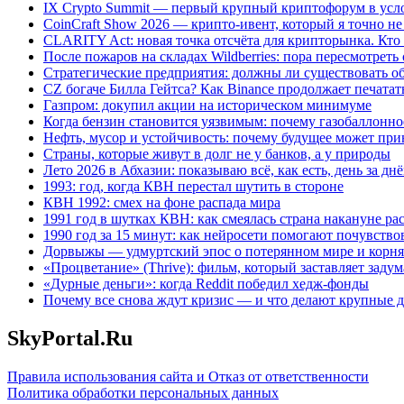
IX Crypto Summit — первый крупный криптофорум в усл
CoinCraft Show 2026 — крипто-ивент, который я точно н
CLARITY Act: новая точка отсчёта для крипторынка. Кто
После пожаров на складах Wildberries: пора пересмотрет
Стратегические предприятия: должны ли существовать об
CZ богаче Билла Гейтса? Как Binance продолжает печата
Газпром: докупил акции на историческом минимуме
Когда бензин становится уязвимым: почему газобаллонно
Нефть, мусор и устойчивость: почему будущее может пр
Страны, которые живут в долг не у банков, а у природы
Лето 2026 в Абхазии: показываю всё, как есть, день за дн
1993: год, когда КВН перестал шутить в стороне
КВН 1992: смех на фоне распада мира
1991 год в шутках КВН: как смеялась страна накануне р
1990 год за 15 минут: как нейросети помогают почувство
Дорвыжы — удмуртский эпос о потерянном мире и корня
«Процветание» (Thrive): фильм, который заставляет задум
«Дурные деньги»: когда Reddit победил хедж-фонды
Почему все снова ждут кризис — и что делают крупные 
SkyPortal.Ru
Правила использования сайта и Отказ от ответственности
Политика обработки персональных данных