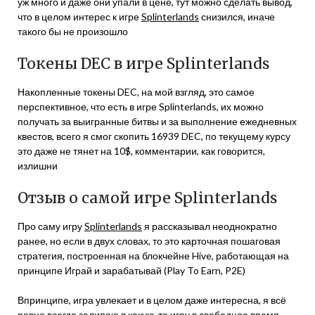
уж много и даже они упали в цене, тут можно сделать вывод,
что в целом интерес к игре
Splinterlands
снизился, иначе
такого бы не произошло
Токены DEC в игре Splinterlands
Накопленные токены DEC, на мой взгляд, это самое
перспективное, что есть в игре Splinterlands, их можно
получать за выигранные битвы и за выполнение ежедневных
квестов, всего я смог скопить 16939 DEC, по текущему курсу
это даже не тянет на 10$, комментарии, как говорится,
излишни
Отзыв о самой игре Splinterlands
Про саму игру
Splinterlands
я рассказывал неоднократно
ранее, но если в двух словах, то это карточная пошаговая
стратегия, построенная на блокчейне Hive, работающая на
принципе Играй и зарабатывай (Play To Earn, P2E)
Впринципе, игра увлекает и в целом даже интересна, я всё
равно всегда залипаю в какую-то игру в свободное время,