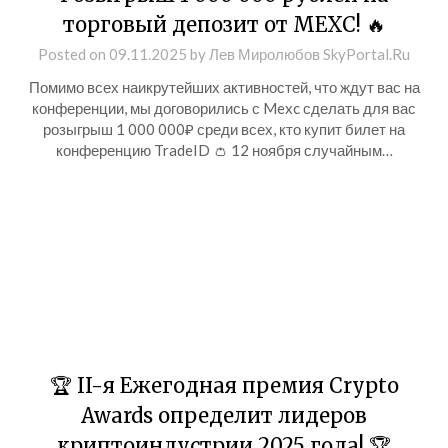
торговый депозит от MEXC! 🔥
Posted on
09.11.2025
by
Лев Миролюбов SkyPortal.Ru
Помимо всех наикрутейших активностей, что ждут вас на
конференции, мы договорились с Mexc сделать для вас
розыгрыш 1 000 000₽ среди всех, кто купит билет на
конференцию TradeID 👛 12 ноября случайным…
🏆 II-я Ежегодная премия Crypto
Awards определит лидеров
криптоиндустрии 2025 года! 🏆