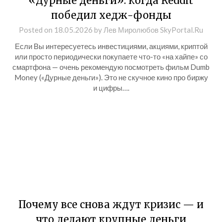
«Дурные деньги»: когда Reddit
победил хедж-фонды
Posted on
18.05.2026
by
Лев Миролюбов SkyPortal.Ru
Если Вы интересуетесь инвестициями, акциями, криптой
или просто периодически покупаете что-то «на хайпе» со
смартфона — очень рекомендую посмотреть фильм Dumb
Money («Дурные деньги»). Это не скучное кино про биржу
и цифры….
Почему все снова ждут кризис — и
что делают крупные деньги