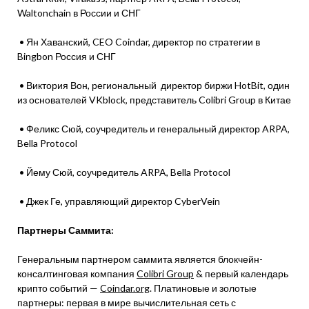
Waltonchain в России и СНГ
• Ян Хаванский, CEO Coindar, директор по стратегии в
Bingbon Россия и СНГ
• Виктория Вон, региональный директор биржи HotBit, один
из основателей VKblock, представитель Colibri Group в Китае
• Феликс Сюй, соучредитель и генеральный директор ARPA,
Bella Protocol
• Йему Сюй, соучредитель ARPA, Bella Protocol
• Джек Ге, управляющий директор CyberVein
Партнеры Саммита:
Генеральным партнером саммита является блокчейн-
консалтинговая компания
Colibri Group
& первый календарь
крипто событий —
Coindar.org
. Платиновые и золотые
партнеры: первая в мире вычислительная сеть с