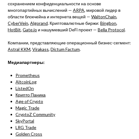
сохранением конфиденциальности на основе
многопартийных вычислений —
ARPA
, мировой лидер в
области блокчейна и интернета вещей —
WaltonChain
,
CyberVein
,
Algorand
. Криптовалютные биржи:
Bingbon
,
HotBit
,
Gate.io
и нашумевший DeFi проект —
Bella Protocol
.
Компании, представляющие операционный бизнес-сегмент:
Astral KKM
,
Virakass
,
Dictum Factum
.
Медиапартнеры:
Prometheus
AltcoinLog
ListedOn
Крипто Паника
Age of Crypto
Magic Trade
CryptoZ Community
SkyPortal
LRG Trade
Golden Cross