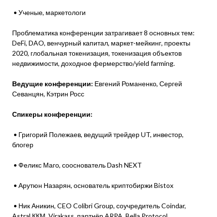
• Ученые, маркетологи
Проблематика конференции затрагивает 8 основных тем:
DeFi, DAO, венчурный капитал, маркет-мейкинг, проекты
2020, глобальная токенизация, токенизация объектов
недвижимости, доходное фермерство/yield farming.
Ведущие конференции:
Евгений Романенко, Сергей
Севанцян, Кэтрин Росс
Спикеры конференции:
• Григорий Полежаев, ведущий трейдер UT, инвестор,
блогер
• Феликс Маго, сооснователь Dash NEXT
• Арутюн Назарян, основатель криптобиржи Bistox
• Ник Аникин, CEO Colibri Group, соучредитель Coindar,
Astral ККМ, Virakass, партнёр ARPA, Bella Protocol,