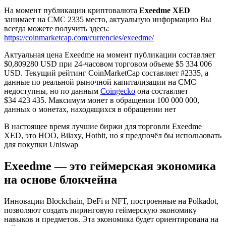
На момент публикации криптовалюта
Exeedme XED
занимает на CMC 2335 место, актуальную информацию Вы
всегда можете получить здесь:
https://coinmarketcap.com/currencies/exeedme/
Актуальная цена Exeedme на момент публикации составляет
$0,809280 USD при 24-часовом торговом объеме $5 334 006
USD. Текущий рейтинг CoinMarketCap составляет #2335, а
данные по реальной рыночной капитализации на CMC
недоступны, но по данным
Coingecko
она составляет
$34 423 435. Максимум монет в обращении 100 000 000,
данных о монетах, находящихся в обращении нет
В настоящее время лучшие биржи для торговли Exeedme
XED, это HOO, Bilaxy, Hotbit, но я предпочёл бы использовать
для покупки Uniswap
Exeedme — это геймерская экономика
на основе блокчейна
Инновации Blockchain, DeFi и NFT, построенные на Polkadot,
позволяют создать пиринговую геймерскую экономику
навыков и предметов. Эта экономика будет ориентирована на