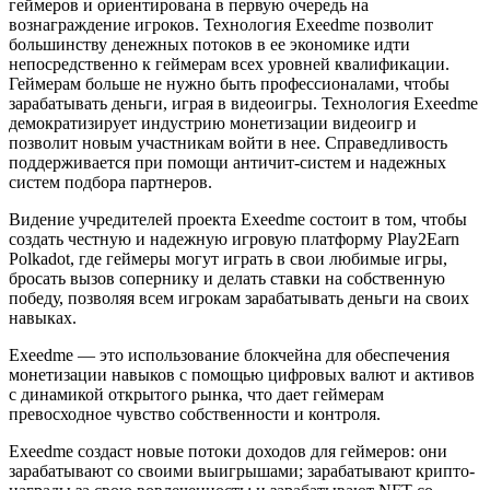
геймеров и ориентирована в первую очередь на
вознаграждение игроков. Технология Exeedme позволит
большинству денежных потоков в ее экономике идти
непосредственно к геймерам всех уровней квалификации.
Геймерам больше не нужно быть профессионалами, чтобы
зарабатывать деньги, играя в видеоигры. Технология Exeedme
демократизирует индустрию монетизации видеоигр и
позволит новым участникам войти в нее. Справедливость
поддерживается при помощи античит-систем и надежных
систем подбора партнеров.
Видение учредителей проекта Exeedme состоит в том, чтобы
создать честную и надежную игровую платформу Play2Earn
Polkadot, где геймеры могут играть в свои любимые игры,
бросать вызов сопернику и делать ставки на собственную
победу, позволяя всем игрокам зарабатывать деньги на своих
навыках.
Exeedme — это использование блокчейна для обеспечения
монетизации навыков с помощью цифровых валют и активов
с динамикой открытого рынка, что дает геймерам
превосходное чувство собственности и контроля.
Exeedme создаст новые потоки доходов для геймеров: они
зарабатывают со своими выигрышами; зарабатывают крипто-