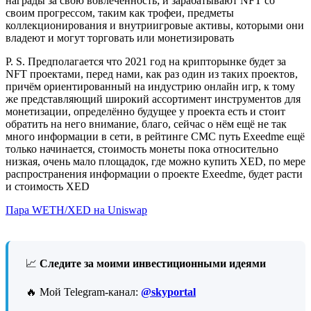
награды за свою вовлеченность; и зарабатывают NFT со
своим прогрессом, таким как трофеи, предметы
коллекционирования и внутриигровые активы, которыми они
владеют и могут торговать или монетизировать
P. S. Предполагается что 2021 год на крипторынке будет за
NFT проектами, перед нами, как раз один из таких проектов,
причём ориентированный на индустрию онлайн игр, к тому
же представляющий широкий ассортимент инструментов для
монетизации, определённо будущее у проекта есть и стоит
обратить на него внимание, благо, сейчас о нём ещё не так
много информации в сети, в рейтинге CMC путь Exeedme ещё
только начинается, стоимость монеты пока относительно
низкая, очень мало площадок, где можно купить XED, по мере
распространения информации о проекте Exeedme, будет расти
и стоимость XED
Пара WETH/XED на Uniswap
📈
Следите за моими инвестиционными идеями
🔥 Мой Telegram-канал:
@skyportal