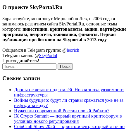
О проекте SkyPortal.Ru
Здравствуйте, меня зовут Миролюбов Лев, с 2006 года я
занимаюсь развитием сайта SkyPortal.Ru, основные темы
которого:
инвестиции, криптовалюты, акции, партнёрские
программы, нейросети, экономика, финансы. Первая
публикация про биткоин на Skyportal в 2013 году
Общаемся в Telegram группе: @
leorich
Telegram канал: @
SkyPortal
Присоединяйтесь!
Найти:
Свежие записи
Дроны не летают под землёй. Новая эпоха уязвимости
инфраструктуры
Войны будущего: будут ли страны сражаться уже не за
нефть, а за воду?
Нужен ли современной России новый Райкин?
IX Crypto Summit — первый крупный криптофорум в
условиях нового регулирования
CoinCraft Show 2026 — крипто-ивент, который я точно