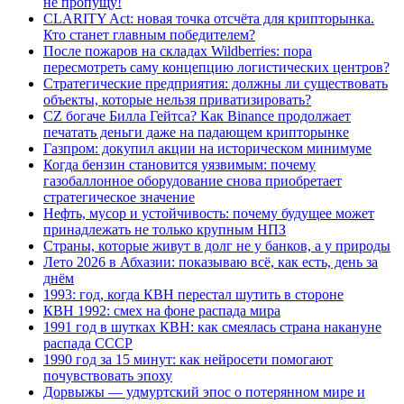
не пропущу!
CLARITY Act: новая точка отсчёта для крипторынка.
Кто станет главным победителем?
После пожаров на складах Wildberries: пора
пересмотреть саму концепцию логистических центров?
Стратегические предприятия: должны ли существовать
объекты, которые нельзя приватизировать?
CZ богаче Билла Гейтса? Как Binance продолжает
печатать деньги даже на падающем крипторынке
Газпром: докупил акции на историческом минимуме
Когда бензин становится уязвимым: почему
газобаллонное оборудование снова приобретает
стратегическое значение
Нефть, мусор и устойчивость: почему будущее может
принадлежать не только крупным НПЗ
Страны, которые живут в долг не у банков, а у природы
Лето 2026 в Абхазии: показываю всё, как есть, день за
днём
1993: год, когда КВН перестал шутить в стороне
КВН 1992: смех на фоне распада мира
1991 год в шутках КВН: как смеялась страна накануне
распада СССР
1990 год за 15 минут: как нейросети помогают
почувствовать эпоху
Дорвыжы — удмуртский эпос о потерянном мире и