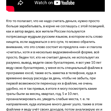
Кто-то полагает, что не надо считать деньги, нужно просто
больше зарабатывать, в корне не соглашусь с этой позицией,
как и автор видео, все жители России пользуются
потрясающе мудрым русским языком, в котором есть слово
нищета, если задуматься о его сути, то можно обратить
внимание, что это слово состоит из предлога «не» и глагола
«считать», хотя и в несколько видоизменённой форме, всё
просто, беден тот, кто не считает деньги, не использует их
разумно, вывод, ведите свою бухгалтерию, я вот уже 10 лет
веду свою бухгалтерию, у меня есть специальный файлик в
программе excel, также есть заметка в телефоне, куда я
временно вношу расходы за день, чтобы не забыть, при
первой возможности переношу их в файлик, не очень
удобно, но я так привык, в итоге я могу посмотреть какие
траты были за месяц, квартал, год, 5 и 10 лет,
проанализировать их, увидеть слабые места, т. е. те
направления, куда излишне много денег ушло, также в этом
файлике я веду учёт своих доходов, потом анализирую их и