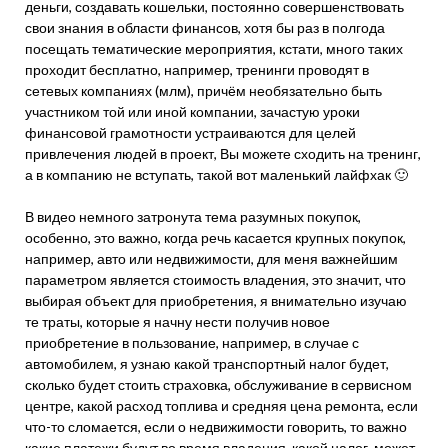
деньги, создавать кошельки, постоянно совершенствовать
свои знания в области финансов, хотя бы раз в полгода
посещать тематические мероприятия, кстати, много таких
проходит бесплатно, например, тренинги проводят в
сетевых компаниях (млм), причём необязательно быть
участником той или иной компании, зачастую уроки
финансовой грамотности устраиваются для целей
привлечения людей в проект, Вы можете сходить на тренинг,
а в компанию не вступать, такой вот маленький лайфхак 🙂
В видео немного затронута тема разумных покупок,
особенно, это важно, когда речь касается крупных покупок,
например, авто или недвижимости, для меня важнейшим
параметром является стоимость владения, это значит, что
выбирая объект для приобретения, я внимательно изучаю
те траты, которые я начну нести получив новое
приобретение в пользование, например, в случае с
автомобилем, я узнаю какой транспортный налог будет,
сколько будет стоить страховка, обслуживание в сервисном
центре, какой расход топлива и средняя цена ремонта, если
что-то сломается, если о недвижимости говорить, то важно
какие платежи будут во время владения, какой налог, может