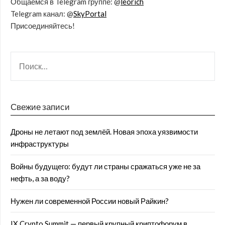
Общаемся в Telegram группе: @
leorich
Telegram канал: @
SkyPortal
Присоединяйтесь!
Свежие записи
Дроны не летают под землёй. Новая эпоха уязвимости
инфраструктуры
Войны будущего: будут ли страны сражаться уже не за
нефть, а за воду?
Нужен ли современной России новый Райкин?
IX Crypto Summit — первый крупный криптофорум в