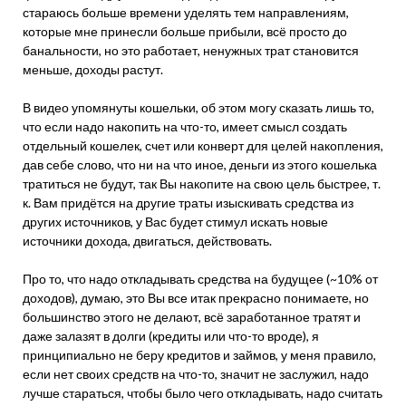
стараюсь больше времени уделять тем направлениям,
которые мне принесли больше прибыли, всё просто до
банальности, но это работает, ненужных трат становится
меньше, доходы растут.
В видео упомянуты кошельки, об этом могу сказать лишь то,
что если надо накопить на что-то, имеет смысл создать
отдельный кошелек, счет или конверт для целей накопления,
дав себе слово, что ни на что иное, деньги из этого кошелька
тратиться не будут, так Вы накопите на свою цель быстрее, т.
к. Вам придётся на другие траты изыскивать средства из
других источников, у Вас будет стимул искать новые
источники дохода, двигаться, действовать.
Про то, что надо откладывать средства на будущее (~10% от
доходов), думаю, это Вы все итак прекрасно понимаете, но
большинство этого не делают, всё заработанное тратят и
даже залазят в долги (кредиты или что-то вроде), я
принципиально не беру кредитов и займов, у меня правило,
если нет своих средств на что-то, значит не заслужил, надо
лучше стараться, чтобы было чего откладывать, надо считать