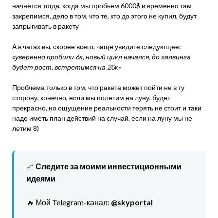
начнётся тогда, когда мы пробьём 6000$ и временно там
закрепимся, дело в том, что те, кто до этого не купил, будут
запрыгивать в ракету
А в чатах вы, скорее всего, чаще увидите следующее:
«
уверенно пробили 6к, новый цикл начался, до халвинга
будет рост, встретимся на 20к
»
Проблема только в том, что ракета может пойти не в ту
сторону, конечно, если мы полетим на луну, будет
прекрасно, но ощущение реальности терять не стоит и таки
надо иметь план действий на случай, если на луну мы не
летим 8)
📈
Следите за моими инвестиционными
идеями
🔥 Мой Telegram-канал:
@skyportal