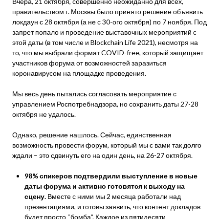
Вчера, 21 октября, совершенно неожиданно для всех,
правительством г. Москвы было принято решение объявить
локдаун с 28 октября (а не с 30-ого октября) по 7 ноября. Под
запрет попало и проведение выставочных мероприятий с
этой даты (в том числе и Blockchain Life 2021), несмотря на
то, что мы выбрали формат COVID-free, который защищает
участников форума от возможностей заразиться
коронавирусом на площадке проведения.
Мы весь день пытались согласовать мероприятие с
управлением Роспотребнадзора, но сохранить даты 27-28
октября не удалось.
Однако, решение нашлось. Сейчас, единственная
возможность провести форум, который мы с вами так долго
ждали – это сдвинуть его на один день, на 26-27 октября.
98% спикеров подтвердили выступление в новые
даты форума и активно готовятся к выходу на
сцену.
Вместе с ними мы 2 месяца работали над
презентациями, и готовы заявить, что контент докладов
будет просто “бомба”. Каждое из пятидесяти