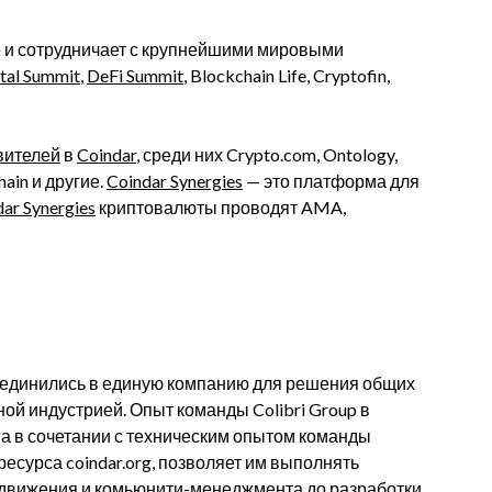
е и сотрудничает с крупнейшими мировыми
ital Summit
,
DeFi Summit
, Blockchain Life, Cryptofin,
вителей
в
Coindar
, среди них Crypto.com, Ontology,
hain и другие.
Coindar Synergies
— это платформа для
ar Synergies
криптовалюты проводят AMA,
объединились в единую компанию для решения общих
ой индустрией. Опыт команды Colibri Group в
а в сочетании с техническим опытом команды
ресурса coindar.org, позволяет им выполнять
родвижения и комьюнити-менеджмента до разработки