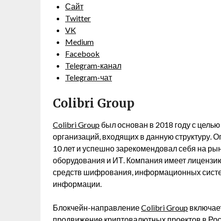
Сайт
Twitter
VK
Medium
Facebook
Telegram-канал
Telegram-чат
Colibri Group
Colibri Group
был основан в 2018 году с цель
организаций, входящих в данную структуру.
10 лет и успешно зарекомендовал себя на рын
оборудования и ИТ. Компания имеет лицензи
средств шифрования, информационных систем
информации.
Блокчейн-направление
Colibri Group
включает
продвижение криптовалютных проектов в Рос