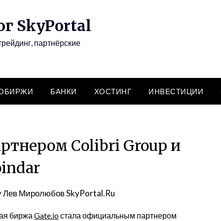
г SkyPortal
трейдинг, партнёрские
ТОБИРЖИ
БАНКИ
ХОСТИНГ
ИНВЕСТИЦИИ
артнером Colibri Group и
indar
y
Лев Миролюбов SkyPortal.Ru
ная биржа
Gate.io
стала официальным партнером