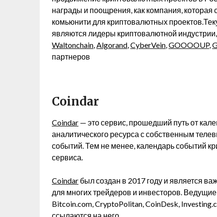
награды и поощрения, как компания, которая
комьюнити для криптовалютных проектов.Теку
являются лидеры криптовалютной индустрии, 
Waltonchain
,
Algorand
,
CyberVein
,
GOOOOUP
,
G
партнеров
Coindar
Coindar
— это сервис, прошедший путь от ка
аналитического ресурса с собственным теле
событий. Тем не менее, календарь событий 
сервиса.
Coindar
был создан в 2017 году и является 
для многих трейдеров и инвесторов. Ведущие
Bitcoin.com, CryptoPolitan, CoinDesk, Investing
ссылаются на него.