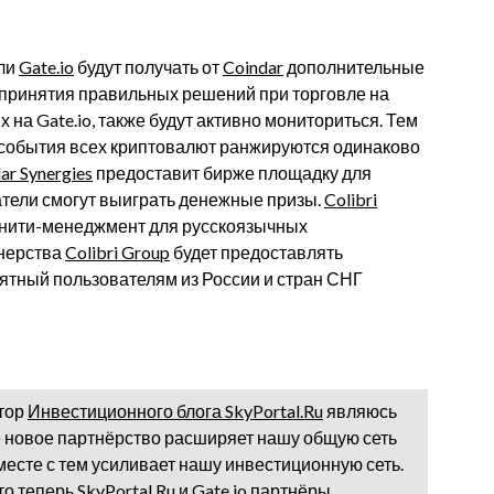
ели
Gate.io
будут получать от
Coindar
дополнительные
принятия правильных решений при торговле на
на Gate.io, также будут активно мониториться. Тем
 события всех криптовалют ранжируются одинаково
ar Synergies
предоставит бирже площадку для
атели смогут выиграть денежные призы.
Colibri
юнити-менеджмент для русскоязычных
тнерства
Colibri Group
будет предоставлять
ятный пользователям из России и стран СНГ
атор
Инвестиционного блога SkyPortal.Ru
являюсь
е новое партнёрство расширяет нашу общую сеть
месте с тем усиливает нашу инвестиционную сеть.
 теперь SkyPortal.Ru и Gate.io партнёры