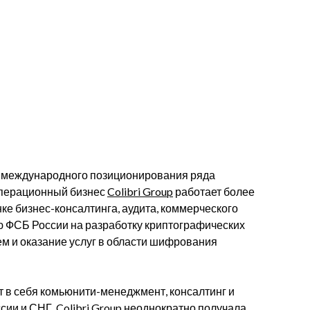
ю международного позиционирования ряда
 Операционный бизнес
Colibri Group
работает более
ке бизнес-консалтинга, аудита, коммерческого
ю ФСБ России на разработку криптографических
 и оказание услуг в области шифрования
 в себя комьюнити-менеджмент, консалтинг и
сии и СНГ.
Colibri Group
неоднократно получала