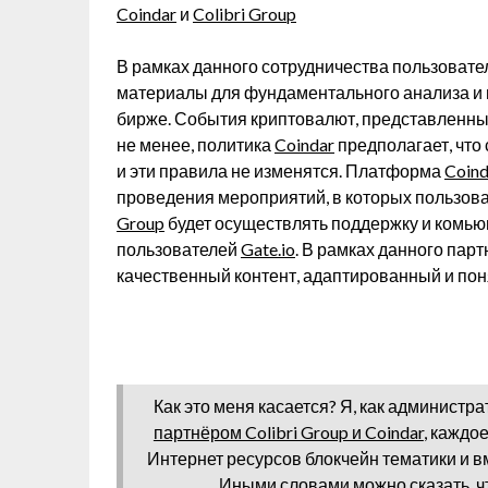
Coindar
и
Colibri Group
В рамках данного сотрудничества пользоват
материалы для фундаментального анализа и 
бирже. События криптовалют, представленных 
не менее, политика
Coindar
предполагает, что
и эти правила не изменятся. Платформа
Coind
проведения мероприятий, в которых пользов
Group
будет осуществлять поддержку и комь
пользователей
Gate.io
. В рамках данного пар
качественный контент, адаптированный и пон
Как это меня касается? Я, как администр
партнёром Colibri Group и Coindar
, каждо
Интернет ресурсов блокчейн тематики и в
Иными словами можно сказать, что