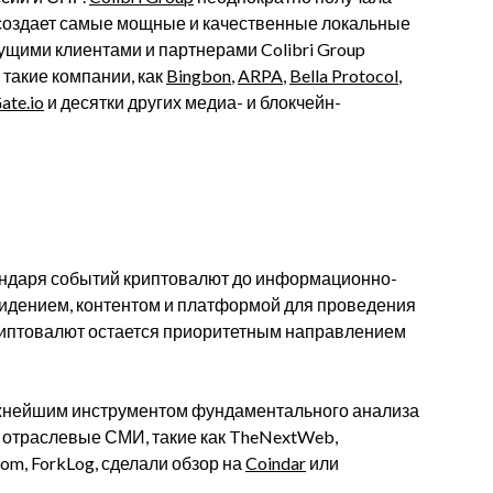
 создает самые мощные и качественные локальные
щими клиентами и партнерами Colibri Group
такие компании, как
Bingbon
,
ARPA
,
Bella Protocol
,
ate.io
и десятки других медиа- и блокчейн-
лендаря событий криптовалют до информационно-
видением, контентом и платформой для проведения
криптовалют остается приоритетным направлением
важнейшим инструментом фундаментального анализа
 отраслевые СМИ, такие как TheNextWeb,
.com, ForkLog, сделали обзор на
Coindar
или