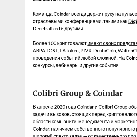
Команда
Coindar
всегда держит руку на пульс
отраслевыми конференциями, такими как
Dig
Decetralized и другими.
Более 100 криптовалют
имеют своих предста
ARPA, IOST, LAToken, PIVX, DentaCoin, WaltonC
проведения событий любой сложной. На
Coind
конкурсы, вебинары и другие события
Colibri Group & Coindar
В апреле 2020 года Coindar и Colibri Group 
задач и вызовов, стоящих перед криптовалютн
области комьюнити-менеджмента и маркетинг
Coindar, наличием собственного популярного 
широкий спектр задач — от качественного п