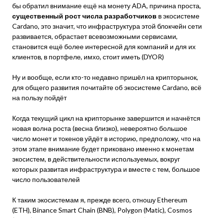
бы обратил внимание ещё на монету ADA, причина проста,
существенный рост числа разработчиков
в экосистеме
Cardano, это значит, что инфраструктура этой блокчейн сети
развивается, обрастает всевозможными сервисами,
становится ещё более интересной для компаний и для их
клиентов, в портфеле, имхо, стоит иметь (DYOR)
Ну и вообще, если кто-то недавно пришёл на крипторынок,
для общего развития почитайте об экосистеме Cardano, всё
на пользу пойдёт
Когда текущий цикл на крипторынке завершится и начнётся
новая волна роста (весна близко), невероятно большое
число монет и токенов уйдёт в историю, предположу, что на
этом этапе внимание будет приковано именно к монетам
экосистем, в действительности используемых, вокруг
которых развитая инфраструктура и вместе с тем, большое
число пользователей
К таким экосистемам я, прежде всего, отношу Ethereum
(ETH), Binance Smart Chain (BNB), Polygon (Matic), Cosmos