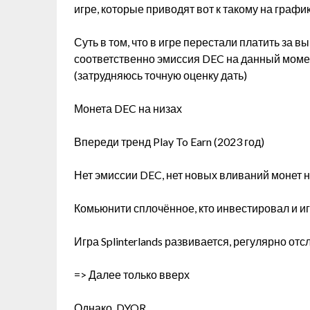
игре, которые приводят вот к такому на граф
Суть в том, что в игре перестали платить за в
соответственно эмиссия DEC на данный моме
(затрудняюсь точную оценку дать)
Монета DEC на низах
Впереди тренд Play To Earn (2023 год)
Нет эмиссии DEC, нет новых вливаний монет 
Комьюнити сплочённое, кто инвестировал и иг
Игра Splinterlands развивается, регулярно о
=> Далее только вверх
Однако, DYOR