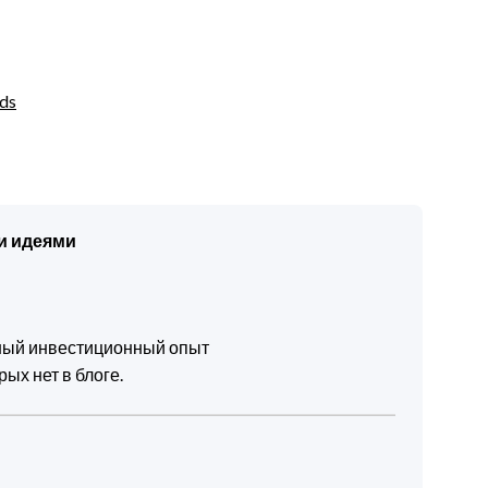
ds
и идеями
чный инвестиционный опыт
ых нет в блоге.