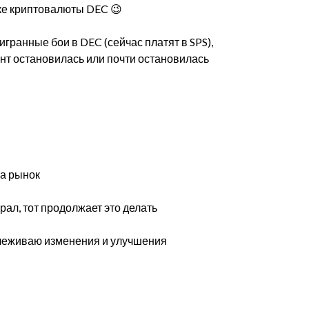
ике криптовалюты DEC 😉
ыигранные бои в DEC (сейчас платят в SPS),
нт остановилась или почти остановилась
на рынок
рал, тот продолжает это делать
тслеживаю изменения и улучшения