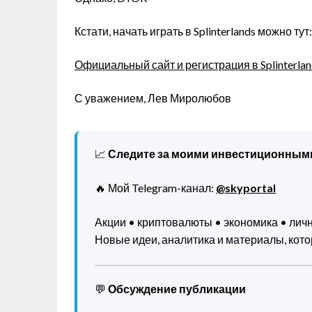
Кстати, начать играть в Splinterlands можно тут:
Официальный сайт и регистрация в Splinterlan
С уважением, Лев Миролюбов
📈
Следите за моими инвестиционным
🔥 Мой Telegram-канал:
@skyportal
Акции • криптовалюты • экономика • ли
Новые идеи, аналитика и материалы, котор
💬
Обсуждение публикации