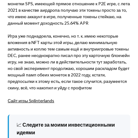
монетки SPS, имеющей прямое отношение к P2E игре, с лета
2021 в качестве аирдропа получаю эти токены просто за то,
что имею аккаунт в игре, полученные токены стейкаю, на
данный момент доходность 25.64% APR
Игра уже поднадоела, конечно, но т. к. имею некоторые
вложения в NFT карты этой игры, делаю минимальную
активность и коплю тем самым ещё и внутриигровые токены
DEC, ранее неоднократно писал про эту карточную блокчейн
игру, не знаю, можно ли в действительности тут заработать,
но свой эксперимент продолжаю, хорошим раскладом будет
мощный памп обеих монеток в 2022 году, кстати,
предпосылки к этому есть, если такое случится, разумеется
скину, всё, что накопил и уйду с профитом
Сайт игры Splinterlands
📈
Следите за моими инвестиционными
идеями