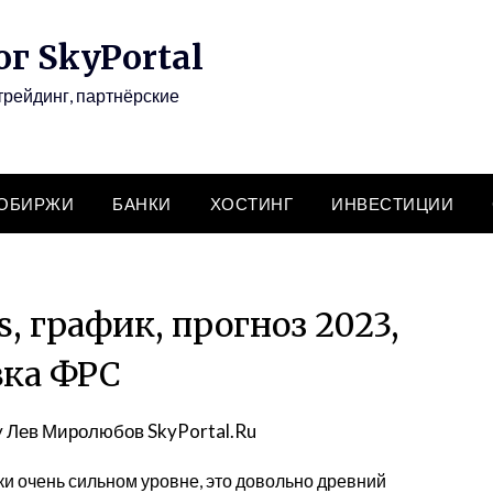
г SkyPortal
трейдинг, партнёрские
ТОБИРЖИ
БАНКИ
ХОСТИНГ
ИНВЕСТИЦИИ
 график, прогноз 2023,
вка ФРС
y
Лев Миролюбов SkyPortal.Ru
ки очень сильном уровне, это довольно древний