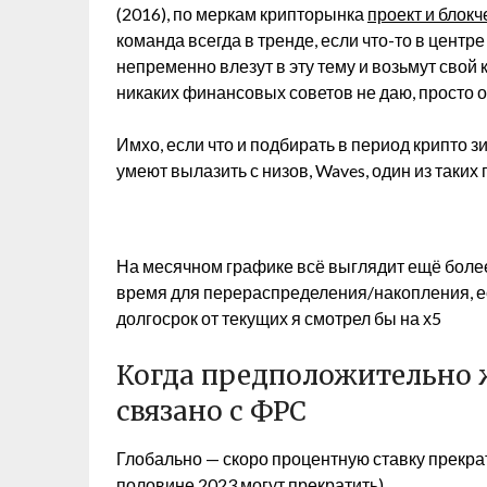
(2016), по меркам крипторынка
проект и блокч
команда всегда в тренде, если что-то в цент
непременно влезут в эту тему и возьмут свой к
никаких финансовых советов не даю, просто
Имхо, если что и подбирать в период крипто зи
умеют вылазить с низов, Waves, один из таких
На месячном графике всё выглядит ещё более
время для перераспределения/накопления, ес
долгосрок от текущих я смотрел бы на х5
Когда предположительно ж
связано с ФРС
Глобально — скоро процентную ставку прекрат
половине 2023 могут прекратить)