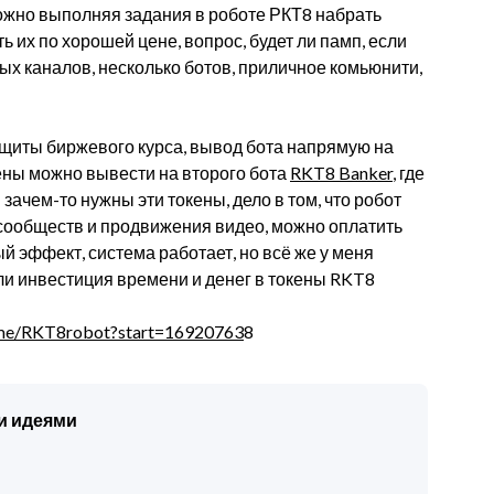
 можно выполняя задания в роботе РКТ8 набрать
ть их по хорошей цене, вопрос, будет ли памп, если
ных каналов, несколько ботов, приличное комьюнити,
 защиты биржевого курса, вывод бота напрямую на
ены можно вывести на второго бота
RKT8 Banker
, где
зачем-то нужны эти токены, дело в том, что робот
сообществ и продвижения видео, можно оплатить
 эффект, система работает, но всё же у меня
ли инвестиция времени и денег в токены RKT8
t.me/RKT8robot?start=16920763
8
и идеями