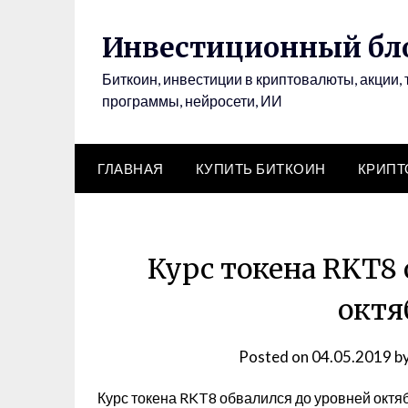
Инвестиционный бло
Биткоин, инвестиции в криптовалюты, акции, 
программы, нейросети, ИИ
ГЛАВНАЯ
КУПИТЬ БИТКОИН
КРИП
Курс токена RKT8 
октя
Posted on
04.05.2019
b
Курс токена RKT8 обвалился до уровней октяб