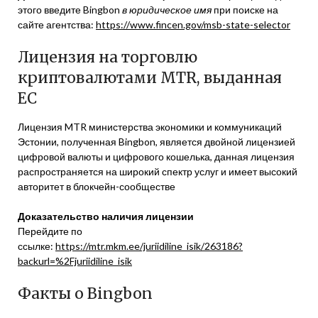
этого введите Bingbon
в юридическое имя
при поиске на
сайте агентства:
https://www.fincen.gov/msb-state-selector
Лицензия на торговлю
криптовалютами MTR, выданная
ЕС
Лицензия MTR министерства экономики и коммуникаций
Эстонии, полученная Bingbon, является двойной лицензией
цифровой валюты и цифрового кошелька, данная лицензия
распространяется на широкий спектр услуг и имеет высокий
авторитет в блокчейн-сообществе
Доказательство наличия лицензии
Перейдите по
ссылке:
https://mtr.mkm.ee/juriidiline_isik/263186?
backurl=%2Fjuriidiline_isik
Факты о Bingbon