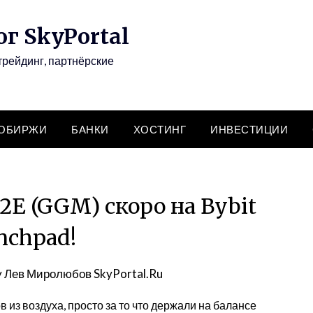
г SkyPortal
трейдинг, партнёрские
ТОБИРЖИ
БАНКИ
ХОСТИНГ
ИНВЕСТИЦИИ
 (GGM) скоро на Bybit
nchpad!
y
Лев Миролюбов SkyPortal.Ru
 из воздуха, просто за то что держали на балансе