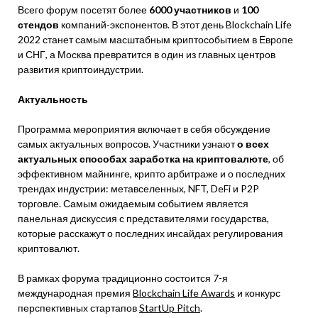
Всего форум посетят более
6000
участников
и
100
стендов
компаний-экспонентов. В этот день Blockchain Life
2022 станет самым масштабным криптособытием в Европе
и СНГ, а Москва превратится в один из главных центров
развития криптоиндустрии.
Актуальность
Программа мероприятия включает в себя обсуждение
самых актуальных вопросов. Участники узнают
о всех
актуальных способах заработка на криптовалюте
, об
эффективном майнинге, крипто арбитраже и о последних
трендах индустрии: метавселенных, NFT, DeFi и P2P
торговле. Самым ожидаемым событием является
панельная дискуссия с представителями государства,
которые расскажут о последних инсайдах регулирования
криптовалют.
В рамках форума традиционно состоится 7-я
международная премия
Blockchain Life Awards
и конкурс
перспективных стартапов
StartUp Pitch
.