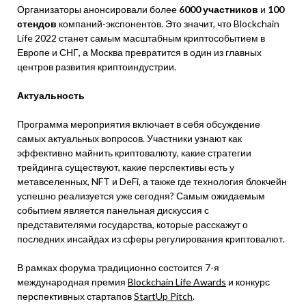
Организаторы анонсировали более
6000
участников
и
100
стендов
компаний-экспонентов. Это значит, что Blockchain
Life 2022 станет самым масштабным криптособытием в
Европе и СНГ, а Москва превратится в один из главных
центров развития криптоиндустрии.
Актуальность
Программа мероприятия включает в себя обсуждение
самых актуальных вопросов. Участники узнают как
эффективно майнить криптовалюту, какие стратегии
трейдинга существуют, какие перспективы есть у
метавселенных, NFT и DeFi, а также где технология блокчейн
успешно реализуется уже сегодня? Самым ожидаемым
событием является панельная дискуссия с
представителями государства, которые расскажут о
последних инсайдах из сферы регулирования криптовалют.
В рамках форума традиционно состоится 7-я
международная премия
Blockchain Life Awards
и конкурс
перспективных стартапов
StartUp Pitch
.