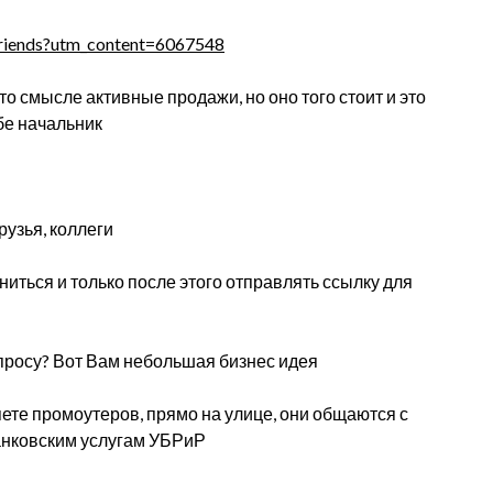
s/friends?utm_content=6067548
-то смысле активные продажи, но оно того стоит и это
бе начальник
узья, коллеги
иться и только после этого отправлять ссылку для
просу? Вот Вам небольшая бизнес идея
яете промоутеров, прямо на улице, они общаются с
анковским услугам УБРиР