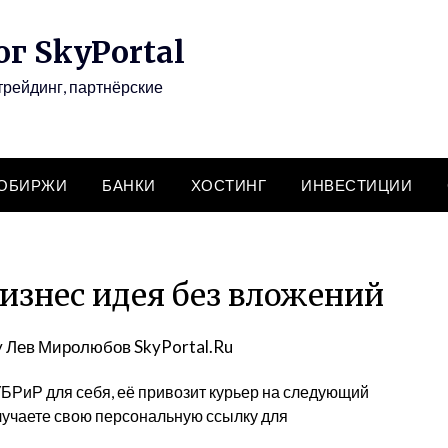
г SkyPortal
трейдинг, партнёрские
ТОБИРЖИ
БАНКИ
ХОСТИНГ
ИНВЕСТИЦИИ
изнес идея без вложений
y
Лев Миролюбов SkyPortal.Ru
УБРиР для себя, её привозит курьер на следующий
лучаете свою персональную ссылку для