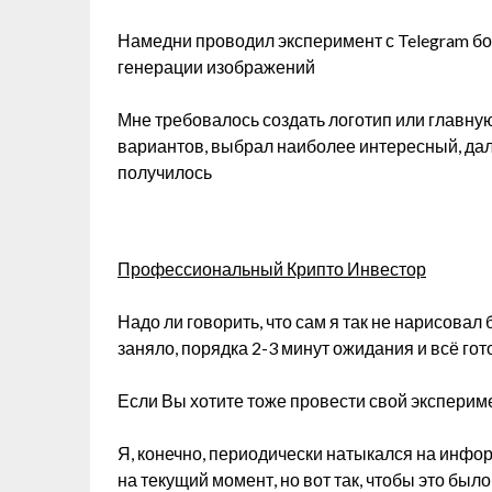
Намедни проводил эксперимент с Telegram бо
генерации изображений
Мне требовалось создать логотип или главную
вариантов, выбрал наиболее интересный, дале
получилось
Профессиональный Крипто Инвестор
Надо ли говорить, что сам я так не нарисовал
заняло, порядка 2-3 минут ожидания и всё гот
Если Вы хотите тоже провести свой эксперимен
Я, конечно, периодически натыкался на инфо
на текущий момент, но вот так, чтобы это бы