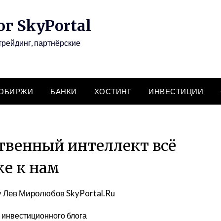
г SkyPortal
трейдинг, партнёрские
ТОБИРЖИ
БАНКИ
ХОСТИНГ
ИНВЕСТИЦИИ
твенный интеллект всё
е к нам
y
Лев Миролюбов SkyPortal.Ru
о инвестиционного блога