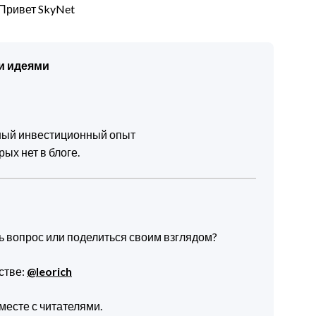
 Привет SkyNet
и идеями
чный инвестиционный опыт
ых нет в блоге.
ть вопрос или поделиться своим взглядом?
стве:
@leorich
месте с читателями.