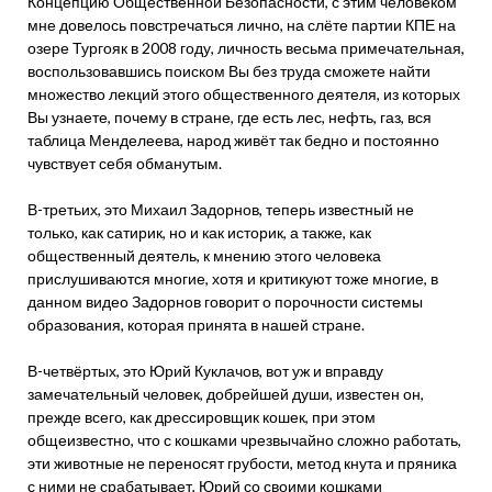
Концепцию Общественной Безопасности, с этим человеком
мне довелось повстречаться лично, на слёте партии КПЕ на
озере Тургояк в 2008 году, личность весьма примечательная,
воспользовавшись поиском Вы без труда сможете найти
множество лекций этого общественного деятеля, из которых
Вы узнаете, почему в стране, где есть лес, нефть, газ, вся
таблица Менделеева, народ живёт так бедно и постоянно
чувствует себя обманутым.
В-третьих, это Михаил Задорнов, теперь известный не
только, как сатирик, но и как историк, а также, как
общественный деятель, к мнению этого человека
прислушиваются многие, хотя и критикуют тоже многие, в
данном видео Задорнов говорит о порочности системы
образования, которая принята в нашей стране.
В-четвёртых, это Юрий Куклачов, вот уж и вправду
замечательный человек, добрейшей души, известен он,
прежде всего, как дрессировщик кошек, при этом
общеизвестно, что с кошками чрезвычайно сложно работать,
эти животные не переносят грубости, метод кнута и пряника
с ними не срабатывает, Юрий со своими кошками