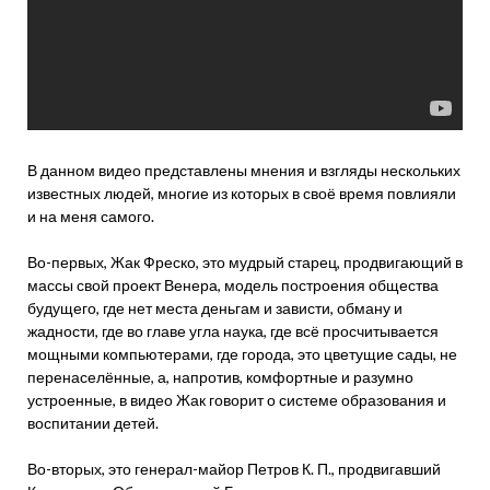
В данном видео представлены мнения и взгляды нескольких
известных людей, многие из которых в своё время повлияли
и на меня самого.
Во-первых, Жак Фреско, это мудрый старец, продвигающий в
массы свой проект Венера, модель построения общества
будущего, где нет места деньгам и зависти, обману и
жадности, где во главе угла наука, где всё просчитывается
мощными компьютерами, где города, это цветущие сады, не
перенаселённые, а, напротив, комфортные и разумно
устроенные, в видео Жак говорит о системе образования и
воспитании детей.
Во-вторых, это генерал-майор Петров К. П., продвигавший