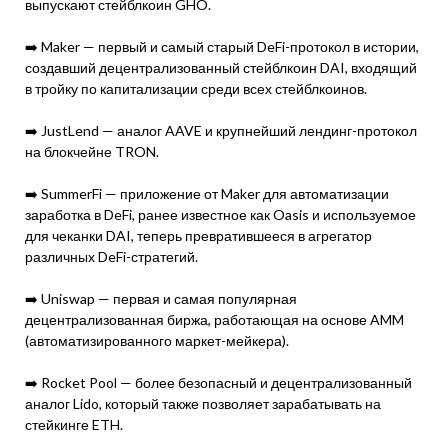
выпускают стейблкоин GHO.
➡️ Maker — первый и самый старый DeFi-протокол в истории,
создавший децентрализованный стейблкоин DAI, входящий
в тройку по капитализации среди всех стейблкоинов.
➡️ JustLend — аналог AAVE и крупнейший лендинг-протокол
на блокчейне TRON.
➡️ SummerFi — приложение от Maker для автоматизации
заработка в DeFi, ранее известное как Oasis и используемое
для чеканки DAI, теперь превратившееся в агрегатор
различных DeFi-стратегий.
➡️ Uniswap — первая и самая популярная
децентрализованная биржа, работающая на основе AMM
(автоматизированного маркет-мейкера).
➡️ Rocket Pool — более безопасный и децентрализованный
аналог Lido, который также позволяет зарабатывать на
стейкинге ETH.