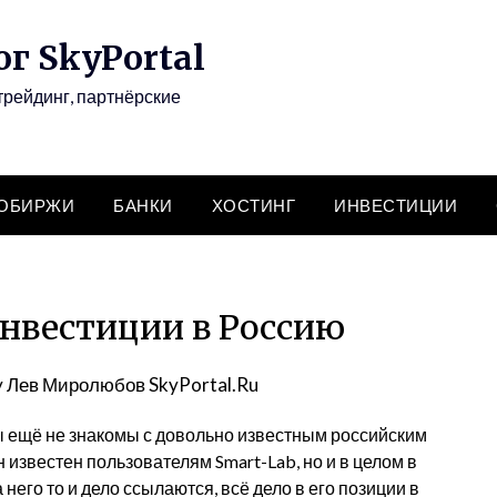
г SkyPortal
трейдинг, партнёрские
ТОБИРЖИ
БАНКИ
ХОСТИНГ
ИНВЕСТИЦИИ
Инвестиции в Россию
y
Лев Миролюбов SkyPortal.Ru
ы ещё не знакомы с довольно известным российским
 известен пользователям Smart-Lab, но и в целом в
его то и дело ссылаются, всё дело в его позиции в