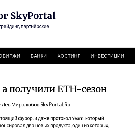
г SkyPortal
трейдинг, партнёрские
ТОБИРЖИ
БАНКИ
ХОСТИНГ
ИНВЕСТИЦИИ
 а получили ETH-сезон
y
Лев Миролюбов SkyPortal.Ru
тоящий фурор, и даже протокол Yearn, который
нонсировал два новых продукта, один из которых,