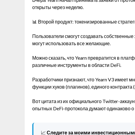
открыты через неделю.
📊 Второй продукт: токенизированные страте
Пользователи смогут создавать собственные х
могут использовать все желающие.
Можно сказать, что Yearn превратится в плат
различные инструменты в области DeFi.
Разработчики признают, что Yearn V3 имеет мн
функции хуков (плагинов), единого контракта 
Вот цитата из их официального Twitter-аккаун
опытных DeFi-протокола думают одинаково о
📈
Следите за моими инвестиционным