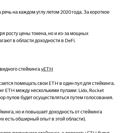
 речь на каждом углу летом 2020 года. За короткое
ря росту цены токена, но и из-за мощных
гают в области доходности в DeFi.
квидного стейкинга
yETH
сается помещать свои ETH в один пул для стейкинга.
г ETH между несколькими пулами: Lido, Rocket
Выбор пулов будет осуществляться путем голосования.
йкинга, но и повышает доходность от стейкинга
их есть обширный опыт в этой области).
колов ликвидного стейкинга, а депозиты ETH будут