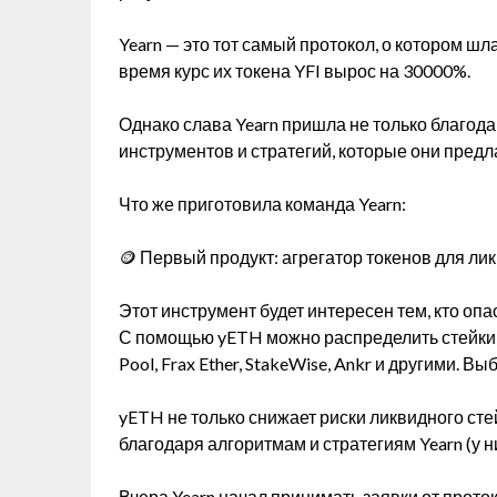
Yearn — это тот самый протокол, о котором шла
время курс их токена YFI вырос на 30000%.
Однако слава Yearn пришла не только благода
инструментов и стратегий, которые они предла
Что же приготовила команда Yearn:
🪙 Первый продукт: агрегатор токенов для ли
Этот инструмент будет интересен тем, кто опа
С помощью yETH можно распределить стейкин
Pool, Frax Ether, StakeWise, Ankr и другими. 
yETH не только снижает риски ликвидного сте
благодаря алгоритмам и стратегиям Yearn (у н
Вчера Yearn начал принимать заявки от прото