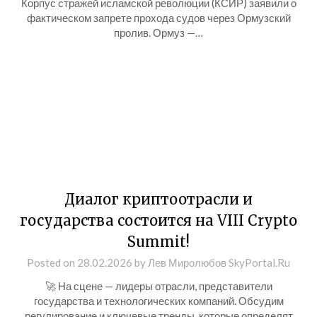
Корпус стражей исламской революции (КСИР) заявили о
фактическом запрете прохода судов через Ормузский
пролив. Ормуз —…
Диалог криптоотрасли и
государства состоится на VIII Crypto
Summit!
Posted on
28.02.2026
by
Лев Миролюбов SkyPortal.Ru
🚀 На сцене — лидеры отрасли, представители
государства и технологических компаний. Обсудим
регулирование и ключевые тренды, которые определят