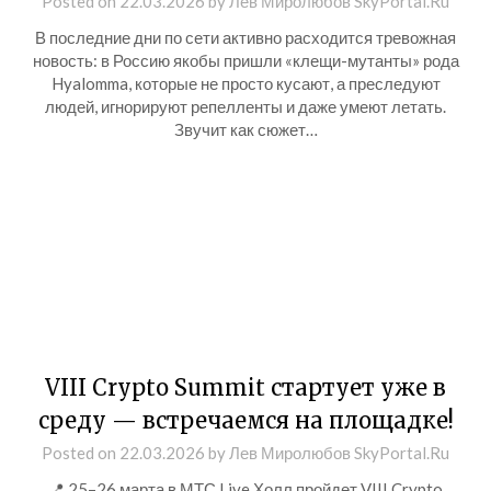
Posted on
22.03.2026
by
Лев Миролюбов SkyPortal.Ru
В последние дни по сети активно расходится тревожная
новость: в Россию якобы пришли «клещи-мутанты» рода
Hyalomma, которые не просто кусают, а преследуют
людей, игнорируют репелленты и даже умеют летать.
Звучит как сюжет…
VIII Crypto Summit стартует уже в
среду — встречаемся на площадке!
Posted on
22.03.2026
by
Лев Миролюбов SkyPortal.Ru
📍 25–26 марта в МТС Live Холл пройдет VIII Crypto