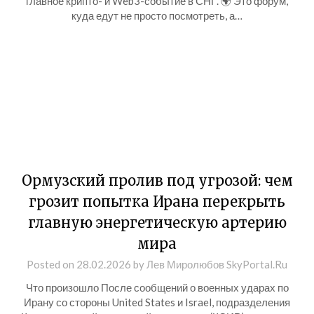
главное крипто- и Web3-событие в СНГ. 🌍 Это форум,
куда едут не просто посмотреть, а…
Ормузский пролив под угрозой: чем
грозит попытка Ирана перекрыть
главную энергетическую артерию
мира
Posted on
28.02.2026
by
Лев Миролюбов SkyPortal.Ru
Что произошло После сообщений о военных ударах по
Ирану со стороны United States и Israel, подразделения