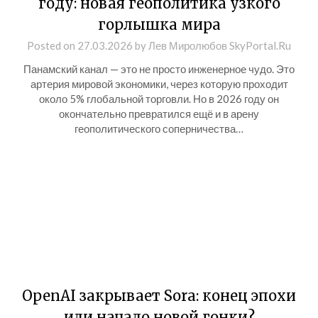
году: новая геополитика узкого
горлышка мира
Posted on
27.03.2026
by
Лев Миролюбов SkyPortal.Ru
Панамский канал — это не просто инженерное чудо. Это
артерия мировой экономики, через которую проходит
около 5% глобальной торговли. Но в 2026 году он
окончательно превратился ещё и в арену
геополитического соперничества…
OpenAI закрывает Sora: конец эпохи
или начало новой гонки?