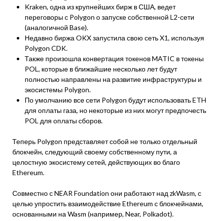
Kraken, одна из крупнейших бирж в США, ведет
переговоры с Polygon о запуске собственной L2-сети
(аналогичной Base).
Недавно биржа OKX запустила свою сеть X1, используя
Polygon CDK.
Также произошла конвертация токенов MATIC в токены
POL, которые в ближайшие несколько лет будут
полностью направлены на развитие инфраструктуры и
экосистемы Polygon.
По умолчанию все сети Polygon будут использовать ETH
для оплаты газа, но некоторые из них могут предпочесть
POL для оплаты сборов.
Теперь Polygon представляет собой не только отдельный
блокчейн, следующий своему собственному пути, а
целостную экосистему сетей, действующих во благо
Ethereum.
Совместно с NEAR Foundation они работают над zkWasm, с
целью упростить взаимодействие Ethereum с блокчейнами,
основанными на Wasm (например, Near, Polkadot).