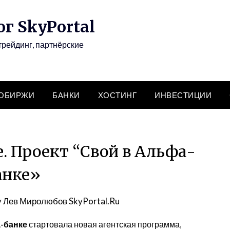
г SkyPortal
трейдинг, партнёрские
ТОБИРЖИ
БАНКИ
ХОСТИНГ
ИНВЕСТИЦИИ
. Проект “Свой в Альфа-
анке»
y
Лев Миролюбов SkyPortal.Ru
-банке
стартовала новая агентская программа,