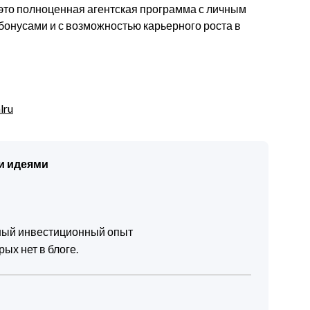
 это полноценная агентская программа с личным
бонусами и с возможностью карьерного роста в
lru
и идеями
чный инвестиционный опыт
ых нет в блоге.