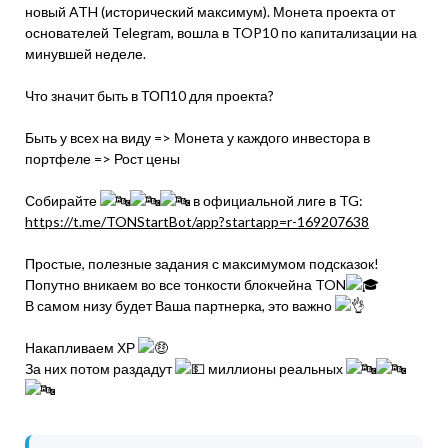
новый ATH (исторический максимум). Монета проекта от
основателей Telegram, вошла в TOP10 по капитализации на
минувшей неделе.
Что значит быть в ТОП10 для проекта?
Быть у всех на виду => Монета у каждого инвестора в
портфеле => Рост цены
Собирайте
в официальной лиге в TG:
https://t.me/TONStartBot/app?startapp=r-169207638
Простые, полезные задания с максимумом подсказок!
Попутно вникаем во все тонкости блокчейна TON
В самом низу будет Ваша партнерка, это важно
Накапливаем ХР
За них потом раздадут
миллионы реальных