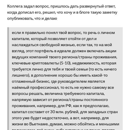
Коллега задал вопрос, пришлось дать развернутый ответ,
когда дописал его, решил, что хочу и в блоге такую заметку
опубликовать, что и делаю
если я правильно понял твой вопрос, то речь о личном
капитале, который позволяет отойти от дел и
наслаждаться свободной жизнью, если так, то на мой
взгляд, этот портфель в идеале должен включать акции
ведущих компаний твоего региона/страны проживания,
ключевые криптовалюты (5-10), недвижимость, которая
требуется лично для тебя и твоей семьи (то есть ничего
лишнего), в дополнение хорошо бы иметь какой-то
отлаженный бизнес, где руководителем является
наёмный профессионал, то есть не нужно самому все
вопросы решать, величина требуемого капитала,
напрямую зависит от региона/страны постоянного
проживания, например, для РФ, как я предполагаю,
капитал составит от 30 млн. рублей, для западных стран
этого уже будет недостаточно, а вот, например, для
жизни во Вьетнаме, думаю, можно обойтись и меньшими
величинами, всё очень субъективно и не точно, просто