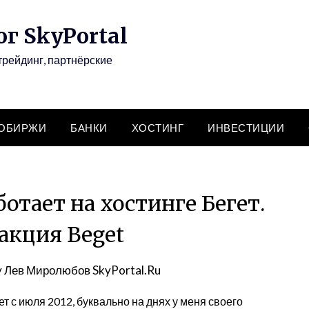
г SkyPortal
трейдинг, партнёрские
ТОБИРЖИ
БАНКИ
ХОСТИНГ
ИНВЕСТИЦИИ
аботает на хостинге Бегет.
акция Beget
y
Лев Миролюбов SkyPortal.Ru
 с июля 2012, буквально на днях у меня своего