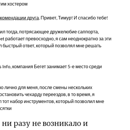
этим хостером
екомендации друга
. Привет, Тимур! И спасибо тебе!
ил тогда, потрясающее дружелюбие саппорта,
t работает превосходно, я сам неоднократно за эти
л быстрый ответ, который позволял мне решать
 Info, компания Бегет занимает 5-е место среди
 но лично для меня, после смены нескольких
 остановить чехарду переездов, в то время, я
 тот набор инструментов, который позволил мне
есятки
 ни разу не возникало и